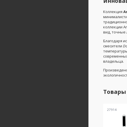
иннова
Коллекция
A
минималисти
традиционно
коллекции A
вид, точные
Благодаря и
смесители
Da
температуры
современных
владельца.
Произведен
экологичнос
Товары
27914