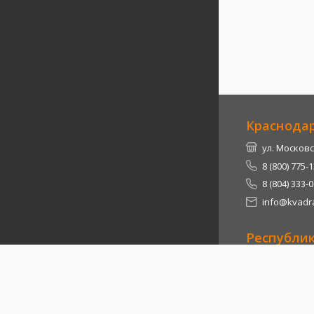
Краснода
ул. Московс
8 (800) 775-
8 (804) 333-
info@kvadra
Республи
Теучежский 
8 (800) 775-
8 (804) 333-
info@kvadra