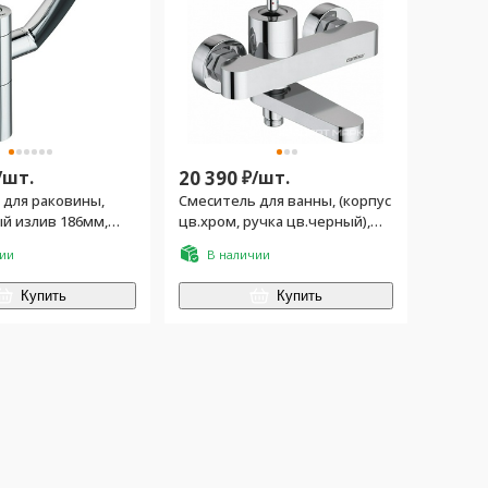
/
шт.
20 390
₽/
шт.
 для раковины,
Смеситель для ванны, (корпус
й излив 186мм,
цв.хром, ручка цв.черный),
.хром, ручка
Arc
чии
В наличии
, Arc
Купить
Купить