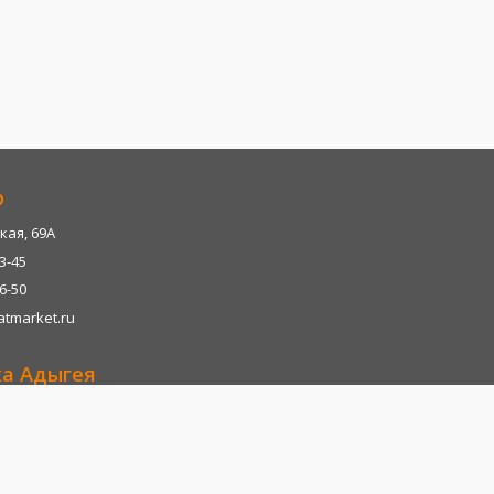
р
кая, 69А
13-45
06-50
tmarket.ru
ка Адыгея
р-н, х. Казазово, А/М М4-"ДОН" тц. Империум
13-45
06-28
tmarket.ru