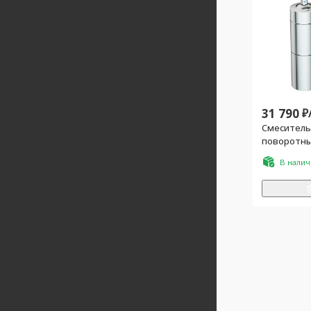
31 790
₽
Смеситель
поворотны
(корпус цв
В нали
цв.чёрный)