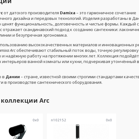
ции
rc
от датского производителя
Damixa
– это гармоничное сочетание
чного дизайна и передовых технологий. Изделия разработаны в Дан
 ценят функциональность, долговечность и чистые формы. Каждый с
rc отражает скандинавский подход к созданию сантехники: лаконич
 линии и безупречная эргономика.
спользованию высококачественных материалов и инновационных р
mixa Arc
обеспечивают стабильный поток воды, точную регулировку
 и надёжную работу на протяжении многих лет. Коллекция подойдёт
 интерьеров ванной комнаты или кухни, подчеркивая утончённый в
о в
Дании
– стране, известной своими строгими стандартами качест
ти в производстве сантехнического оборудования.
 коллекции
Arc
0
x
0
n102152
0
x
0