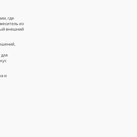
ии, где
меситель из
ный внешний
ешений,
 для
кус
ва и