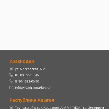
Краснодар
ул. Московская, 69А
8 (800) 775-13-45
8 (804) 333-06-50
info@kvadratmarket.ru
Республика Адыгея
Теучежский р-н, х. Казазово, А/М М4-"ДОН" тц. Империум