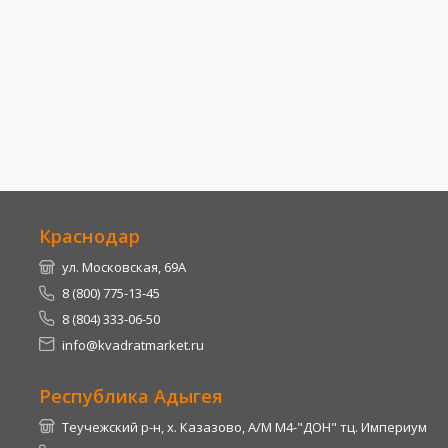
Краснодар
ул. Московская, 69А
8 (800) 775-13-45
8 (804) 333-06-50
info@kvadratmarket.ru
Республика Адыгея
Теучежский р-н, х. Казазово, А/М М4-"ДОН" тц. Империум