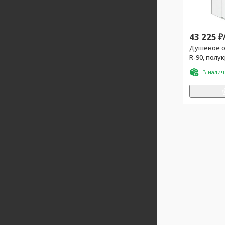
43 225
₽
Душевое о
R-90, полук
стекло про
В нали
поддона, 