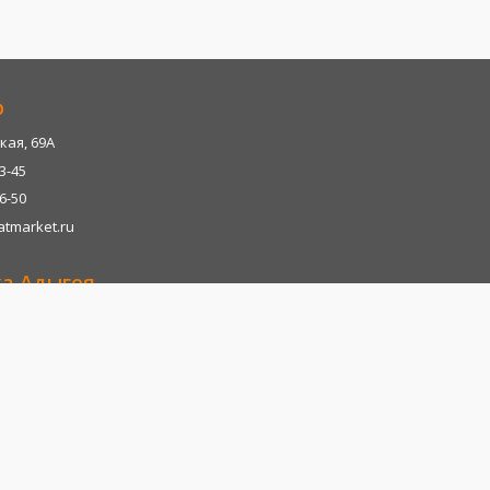
р
кая, 69А
13-45
06-50
tmarket.ru
ка Адыгея
р-н, х. Казазово, А/М М4-"ДОН" тц. Империум
13-45
06-28
tmarket.ru
т