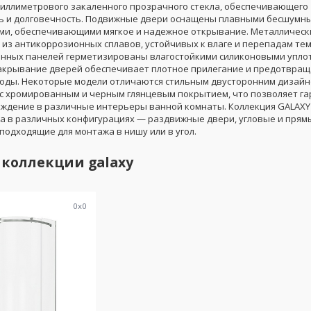
миллиметрового закаленного прозрачного стекла, обеспечивающего
ь и долговечность. Подвижные двери оснащены плавными бесшумн
и, обеспечивающими мягкое и надежное открывание. Металлическ
 из антикоррозионных сплавов, устойчивых к влаге и перепадам те
янных панелей герметизированы влагостойкими силиконовыми уплот
акрывание дверей обеспечивает плотное прилегание и предотвращ
оды. Некоторые модели отличаются стильным двусторонним дизай
с хромированным и черным глянцевым покрытием, что позволяет г
аждение в различные интерьеры ванной комнаты. Коллекция GALAXY
а в различных конфигурациях — раздвижные двери, угловые и прям
подходящие для монтажа в нишу или в угол.
 коллекции
galaxy
0
x
0