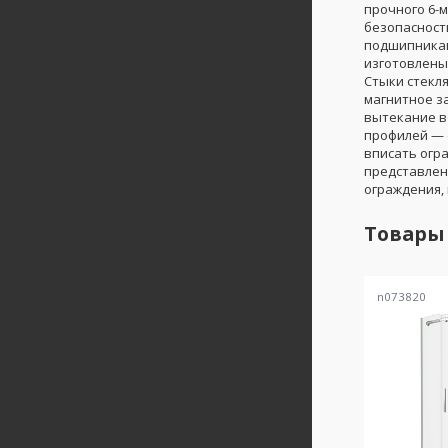
прочного 6-
безопасност
подшипникам
изготовлены
Стыки стекл
магнитное з
вытекание в
профилей — 
вписать огр
представлен
ограждения, 
Товары
n073820