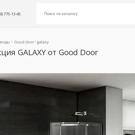
00) 775-13-45
ренды
Good door
galaxy
кция GALAXY от Good Door