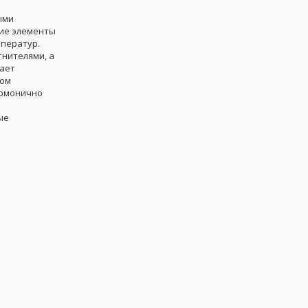
ыми
ие элементы
мператур.
нителями, а
ает
ном
армонично
ые