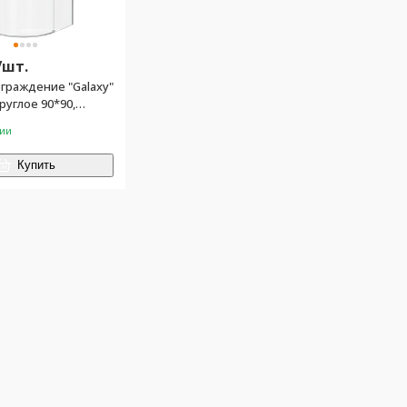
/
шт.
граждение "Galaxy"
руглое 90*90,
зрачное., БЕЗ
чии
профиль хром
Купить