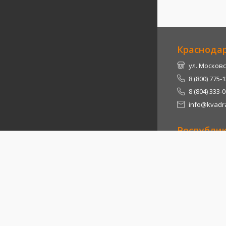
Краснода
ул. Московс
8 (800) 775-
8 (804) 333-
info@kvadra
Республи
Теучежский 
8 (800) 775-
8 (804) 333-
info@kvadra
2026
© Квадра