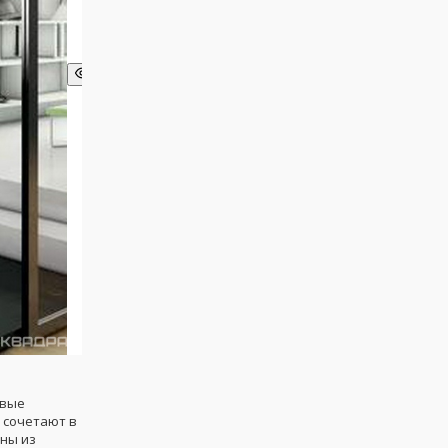
евые
сочетают в
ены из