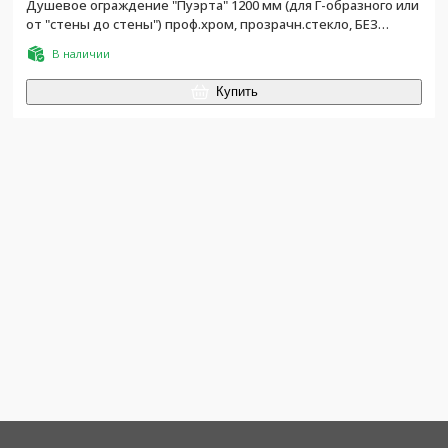
Душевое ограждение "Пуэрта" 1200 мм (для Г-образного или
от "стены до стены") проф.хром, прозрачн.стекло, БЕЗ
поддона, БЕЗ боковой части
В наличии
Купить