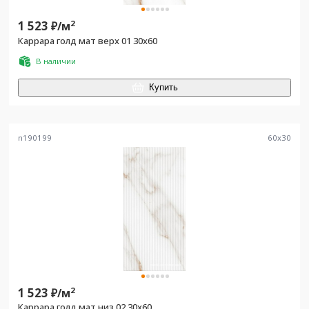
1 523
2
₽/
м
Каррара голд мат верх 01 30x60
В наличии
Купить
n190199
60
x
30
1 523
2
₽/
м
Каррара голд мат низ 02 30x60