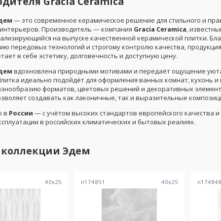
дителя Gracia Ceramica
дем
— это современное керамическое решение для стильного и пра
интерьеров. Производитель — компания
Gracia Ceramica
, известны
иализирующийся на выпуске качественной керамической плитки. Бл
ию передовых технологий и строгому контролю качества, продукци
тает в себе эстетику, долговечность и доступную цену.
дем
вдохновлена природными мотивами и передаёт ощущение уюта
 Плитка идеально подойдёт для оформления ванных комнат, кухонь и
азнообразию форматов, цветовых решений и декоративных элемент
озволяет создавать как лаконичные, так и выразительные композиц
о в
России
— с учётом высоких стандартов европейского качества и
ксплуатации в российских климатических и бытовых реалиях.
 коллекции
Эдем
40
x
25
n174851
40
x
25
n17484