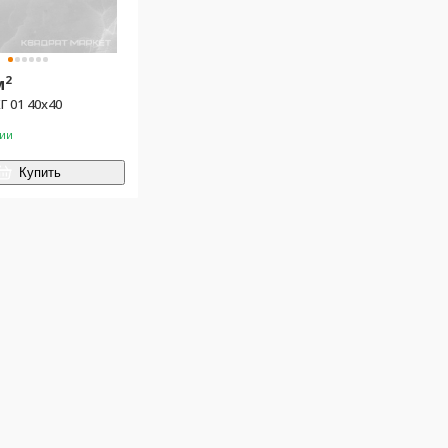
2
м
Г 01 40х40
чии
Купить