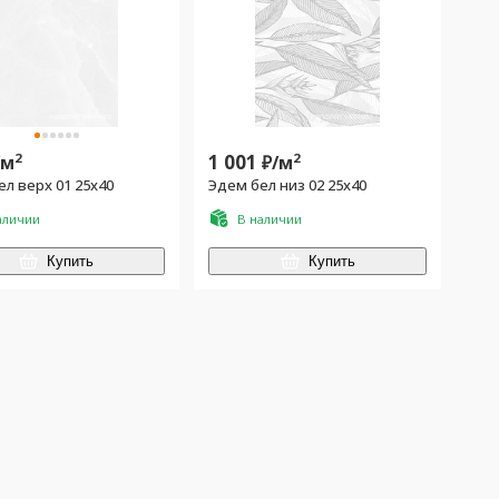
2
1 001
2
/
м
₽/
м
л верх 01 25x40
Эдем бел низ 02 25x40
аличии
В наличии
Купить
Купить