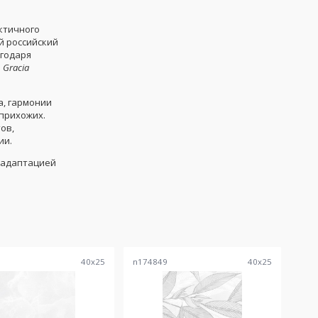
ктичного
й российский
агодаря
я
Gracia
, гармонии
 прихожих.
ов,
ии.
 адаптацией
8
40
x
25
n174849
40
x
25