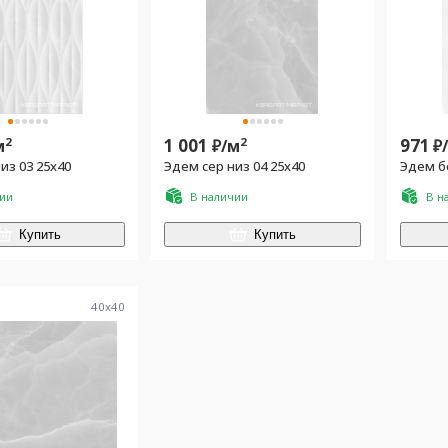
2
1 001
2
971
м
₽/
м
₽
из 03 25x40
Эдем сер низ 04 25x40
Эдем бе
чии
В наличии
В н
Купить
Купить
40
x
40