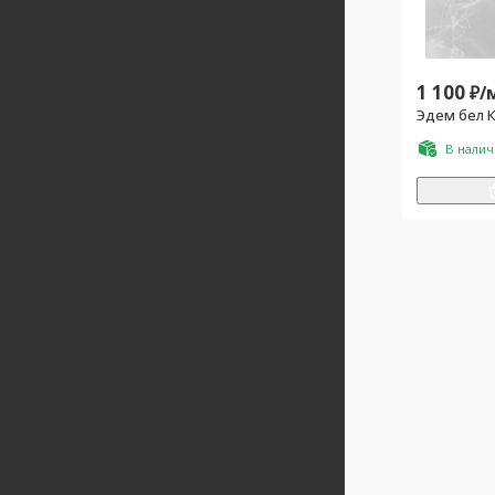
1 100
₽/
Эдем бел К
В нали