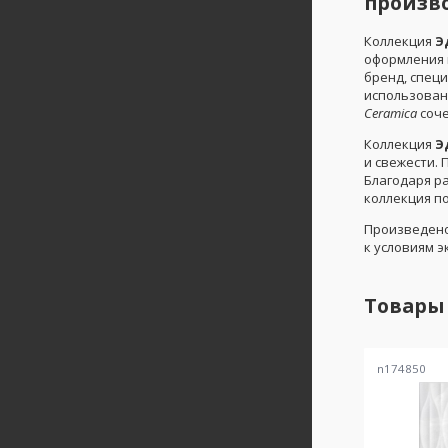
произво
Коллекция
Э
оформления 
бренд, спец
использован
Ceramica
соче
Коллекция
Э
и свежести.
Благодаря р
коллекция п
Произведен
к условиям э
Товары
n174850