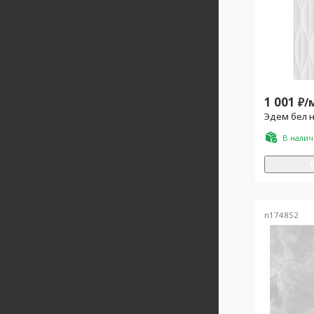
1 001
₽/
Эдем бел н
В нали
n174852