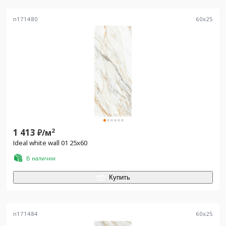
n171480
60
x
25
1 413
2
₽/
м
Ideal white wall 01 25х60
В наличии
Купить
n171484
60
x
25