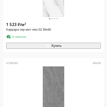
1 523
2
₽/
м
Каррара сер мат низ 02 30x60
В наличии
Купить
n190202
60
x
30