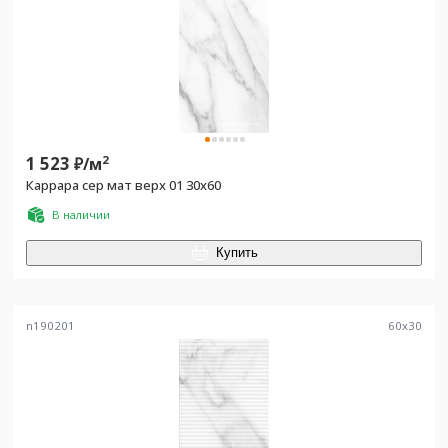
1 523
2
₽/
м
Каррара сер мат верх 01 30x60
В наличии
Купить
n190201
60
x
30