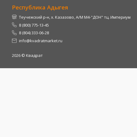
Республика Адыгея
Теучежский р-н, х. Казазово, А/М М4-"ДОН" тц. Империум
8 (800) 775-13-45
8 (804) 333-06-28
info@kvadratmarket.ru
2026
© Квадрат