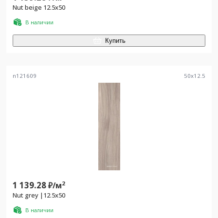
Nut beige 12.5x50
В наличии
Купить
n121609
50
x
12.5
1 139.28
2
₽/
м
Nut grey |12.5x50
В наличии