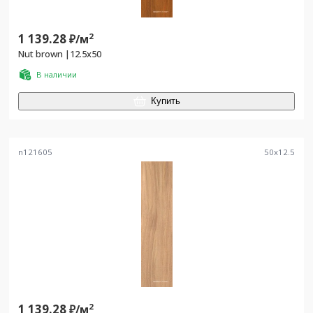
1 139.28
2
₽/
м
Nut brown |12.5x50
В наличии
Купить
n121605
50
x
12.5
1 139.28
2
₽/
м