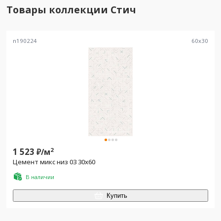
Товары коллекции
Стич
n190224
60
x
30
1 523
2
₽/
м
Цемент микс низ 03 30x60
В наличии
Купить