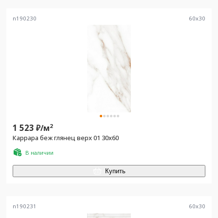
n190230
60
x
30
1 523
2
₽/
м
Каррара беж глянец верх 01 30x60
В наличии
Купить
n190231
60
x
30