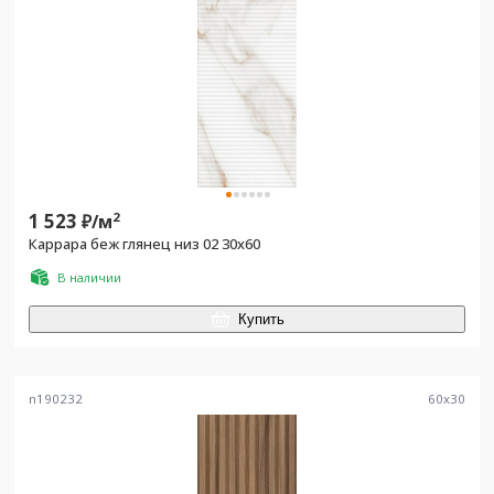
1 523
2
₽/
м
Каррара беж глянец низ 02 30x60
В наличии
Купить
n190232
60
x
30