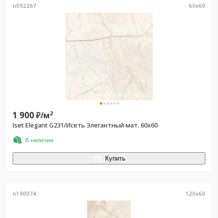
n092267
60
x
60
1 900
2
₽/
м
Iset Elegant G231/Исеть Элегантный мат. 60x60
В наличии
Купить
n190074
120
x
60