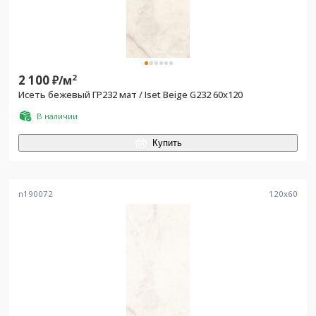
2 100
2
₽/
м
Исеть бежевый ГР232 мат / Iset Beige G232 60x120
В наличии
Купить
n190072
120
x
60