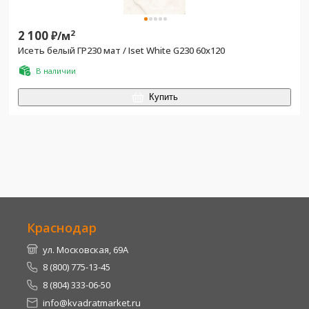
2 100
2
₽/
м
Исеть белый ГР230 мат / Iset White G230 60x120
В наличии
Купить
Краснодар
ул. Московская, 69А
8 (800) 775-13-45
8 (804) 333-06-50
info@kvadratmarket.ru