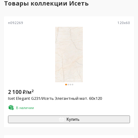
Товары коллекции
Исеть
n092269
120
x
60
2 100
2
₽/
м
Iset Elegant G231/Исеть Элегантный мат. 60x120
В наличии
Купить