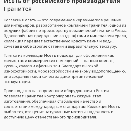
Исеть
от российского производителя
Гранитея
Коллекция
Исеть
— это современное керамическое решение
для интерьеров, разработанное компанией
Гранитея
, одной из
ведущих фабрик по производству керамической плитки в
России
.
Вдохновлённая природными ландшафтами и минералами Урала,
коллекция передаёт естественную красоту камня и воды,
сочетая в себе строгие оттенки и выразительную текстуру.
Плитка из коллекции
Исеть
подходит для оформления как
жилых, так и коммерческих помещений — ванных комнат,
кухонь, холлов и офисных зон. Благодаря высокой
износостойкости, морозостойкости и низкому водопоглощению,
она сохраняет свои качества даже при интенсивной
эксплуатации.
Производство на современном оборудовании в России
позволяет
Гранитее
контролировать каждый этап
изготовления, обеспечивая стабильное качество и
соответствие международным стандартам. Коллекция
Исеть
—
выбор тех, кто ценит натуральные мотивы, надёжность и
доступную цену отечественного производителя.