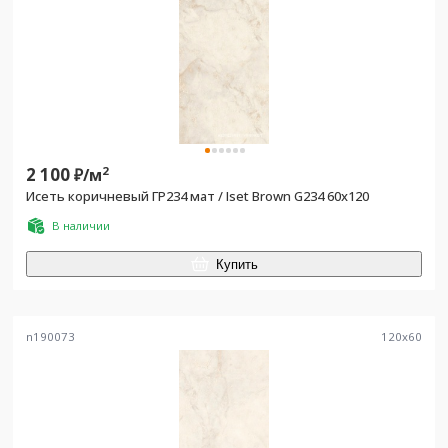
2 100
2
₽/
м
Исеть коричневый ГР234 мат / Iset Brown G234 60x120
В наличии
Купить
n190073
120
x
60