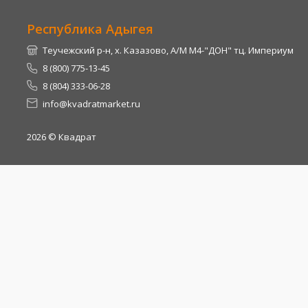
Республика Адыгея
Теучежский р-н, х. Казазово, А/М М4-"ДОН" тц. Империум
8 (800) 775-13-45
8 (804) 333-06-28
info@kvadratmarket.ru
2026
© Квадрат