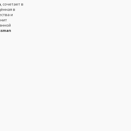
n
, сочетает в
дённая в
ества и
енит
манной
ssman