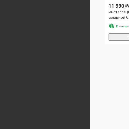
11 990
₽
Инсталляци
смывной б
БЕЗ клави
В нали