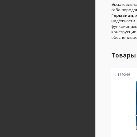
Эксклюзивна
себе передо
Германии
,
надёжности.
функциональ
конструкции
обеспечивае
Товары
n169246