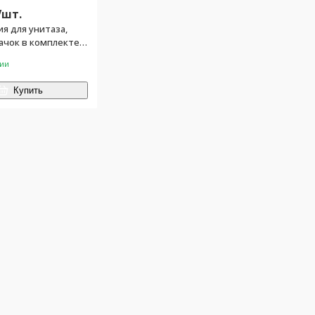
/
шт.
я для унитаза,
ачок в комплекте,
ши смыва
чии
Купить