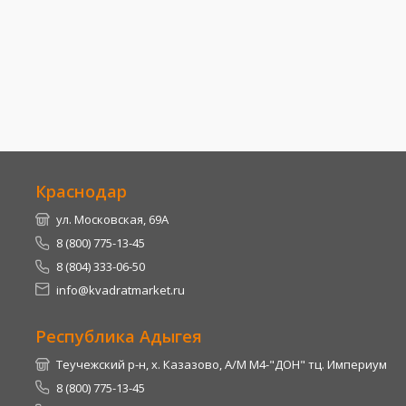
Краснодар
ул. Московская, 69А
8 (800) 775-13-45
8 (804) 333-06-50
info@kvadratmarket.ru
Республика Адыгея
Теучежский р-н, х. Казазово, А/М М4-"ДОН" тц. Империум
8 (800) 775-13-45