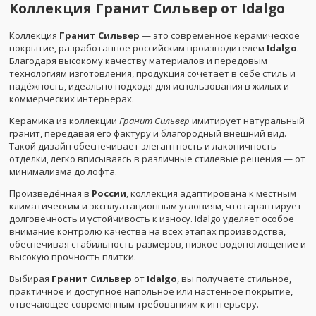
Коллекция Гранит Сильвер от Idalgo
Коллекция
Гранит Сильвер
— это современное керамическое
покрытие, разработанное российским производителем
Idalgo
.
Благодаря высокому качеству материалов и передовым
технологиям изготовления, продукция сочетает в себе стиль и
надёжность, идеально подходя для использования в жилых и
коммерческих интерьерах.
Керамика из коллекции
Гранит Сильвер
имитирует натуральный
гранит, передавая его фактуру и благородный внешний вид.
Такой дизайн обеспечивает элегантность и лаконичность
отделки, легко вписываясь в различные стилевые решения — от
минимализма до лофта.
Произведённая в
России
, коллекция адаптирована к местным
климатическим и эксплуатационным условиям, что гарантирует
долговечность и устойчивость к износу. Idalgo уделяет особое
внимание контролю качества на всех этапах производства,
обеспечивая стабильность размеров, низкое водопоглощение и
высокую прочность плитки.
Выбирая
Гранит Сильвер
от
Idalgo
, вы получаете стильное,
практичное и доступное напольное или настенное покрытие,
отвечающее современным требованиям к интерьеру.