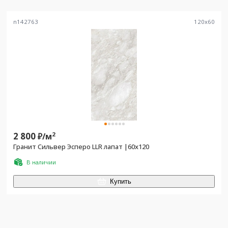
n142763
120
x
60
2 800
2
₽/
м
Гранит Сильвер Эсперо LLR лапат |60x120
В наличии
Купить