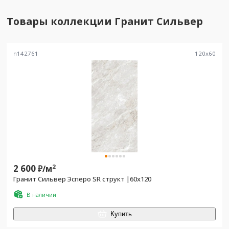
Товары коллекции
Гранит Сильвер
n142761
120
x
60
2 600
2
₽/
м
Гранит Сильвер Эсперо SR структ |60x120
В наличии
Купить