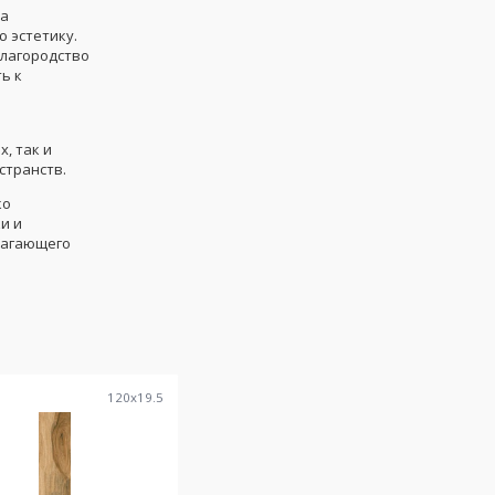
ва
 эстетику.
благородство
ь к
, так и
странств.
ко
и и
лагающего
5
120
x
19.5