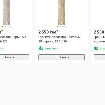
2
2 550
2
2 550
м
₽/
м
еллано Серый SR
Граните Авеллано Бежевый
Гранит
5x120
SR структ. 19.5x120
Коричн
19.5x12
чии
В наличии
В н
Купить
Купить