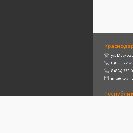
Краснода
ул. Московс
8 (800) 775-
8 (804) 333-
info@kvadra
Республи
Теучежский 
8 (800) 775-
8 (804) 333-
info@kvadra