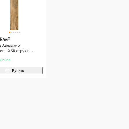
2
₽/
м
е Авеллано
евый SR структ.
0
аличии
Купить