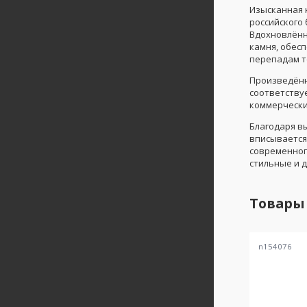
Изысканная 
российского
Вдохновлённ
камня, обесп
перепадам т
Произведённ
соответствуе
коммерчески
Благодаря в
вписывается
современног
стильные и 
Товары
n154076