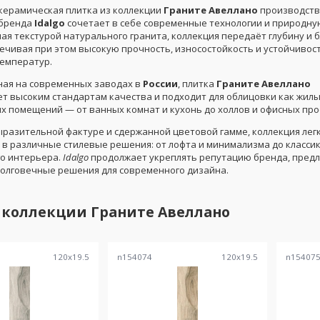
керамическая плитка из коллекции
Граните Авеллано
производст
 бренда
Idalgo
сочетает в себе современные технологии и природную
ая текстурой натурального гранита, коллекция передаёт глубину и 
ечивая при этом высокую прочность, износостойкость и устойчивост
емператур.
ая на современных заводах в
России
, плитка
Граните Авеллано
т высоким стандартам качества и подходит для облицовки как жилых
х помещений — от ванных комнат и кухонь до холлов и офисных про
ыразительной фактуре и сдержанной цветовой гамме, коллекция лег
 в различные стилевые решения: от лофта и минимализма до классик
о интерьера.
Idalgo
продолжает укреплять репутацию бренда, пред
долговечные решения для современного дизайна.
 коллекции
Граните Авеллано
120
x
19.5
n154074
120
x
19.5
n15407