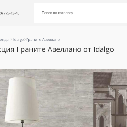
00) 775-13-45
ренды
Idalgo
Граните Авеллано
ция Граните Авеллано от Idalgo