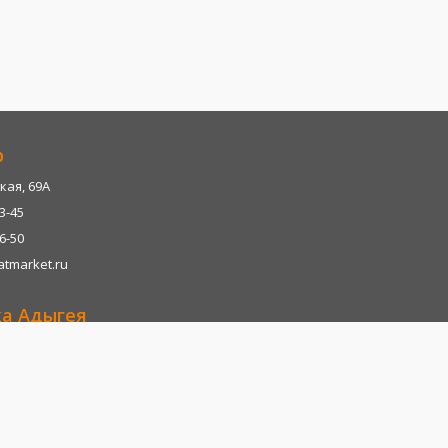
р
кая, 69А
13-45
06-50
tmarket.ru
ка Адыгея
р-н, х. Казазово, А/М М4-"ДОН" тц. Империум
13-45
06-28
tmarket.ru