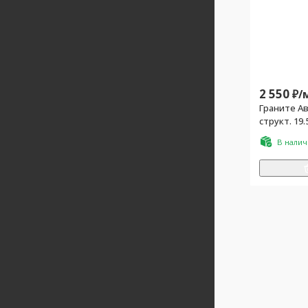
2 550
₽/
Граните Ав
структ. 19.
В нали