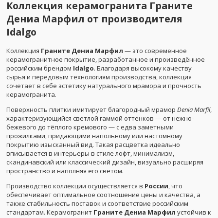
Коллекция керамогранита Граните
Дениа Марфил от производителя
Idalgo
Коллекция
Граните Дениа Марфил
— это современное
керамогранитное покрытие, разработанное и произведённое
российским брендом
Idalgo
. Благодаря высокому качеству
сырья и передовым технологиям производства, коллекция
сочетает в себе эстетику натурального мрамора и прочность
керамогранита.
Поверхность плитки имитирует благородный мрамор
Denia Marfil
,
характеризующийся светлой гаммой оттенков — от нежно-
бежевого до тёплого кремового — с едва заметными
прожилками, придающими напольному или настомному
покрытию изысканный вид. Такая расцветка идеально
вписывается в интерьеры в стиле лофт, минимализм,
скандинавский или классический дизайн, визуально расширяя
пространство и наполняя его светом.
Производство коллекции осуществляется в
России
, что
обеспечивает оптимальное соотношение цены и качества, а
также стабильность поставок и соответствие российским
стандартам. Керамогранит
Граните Дениа Марфил
устойчив к