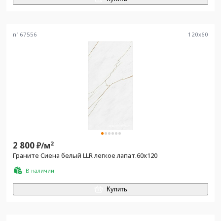
n167556
120
x
60
2 800
2
₽/
м
Граните Сиена белый LLR легкое лапат.60x120
В наличии
Купить