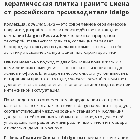
Керамическая плитка Граните Сиена
от российского производителя Idalgo
Коллекция
Граните Сиена
— это современное керамическое
покрытие, разработанное и произведённое на заводах
компании
Idalgo
в
России
. Вдохновлённая природной
текстурой итальянского гранита, коллекция передаёт
благородную фактуру натурального камня, сочетая в себе
эстетику и высокие эксплуатационные характеристики.
Плитка идеально подходит для облицовки пола в жилых и
коммерческих помещениях — от гостиных и коридоров до
холлов и офисов. Благодаря износостойкости, устойчивости к
истиранию и простоте в уходе,
Граните Сиена
обеспечивает
долговечность и сохранение первоначального вида даже при
интенсивной эксплуатации.
Производство на современном оборудовании с контролем
качества на всех этапах позволяет Idalgo предлагать продукт,
соответствующий международным стандартам. Коллекция
доступна в нейтральных и тёплых оттенках, что делает её
универсальным решением для различных стилей интерьера —
от классики до минимализма.
Выбирая
Граните Сиена
от
Idalgo
, вы получаете сочетание