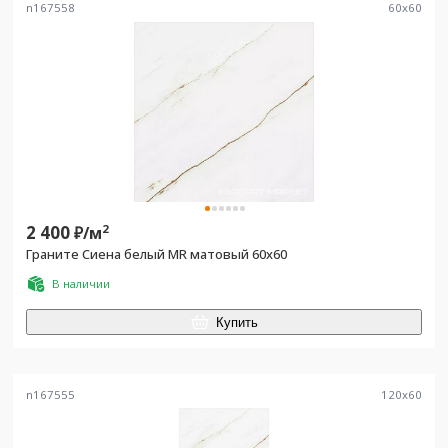
n167558
60
x
60
2 400
2
₽/
м
Граните Сиена белый MR матовый 60x60
В наличии
Купить
n167555
120
x
60