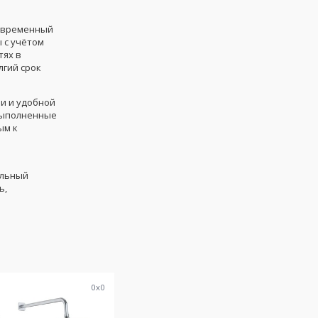
современный
 с учётом
тях в
лгий срок
и и удобной
 выполненные
ым к
альный
ь,
8
0
x
0