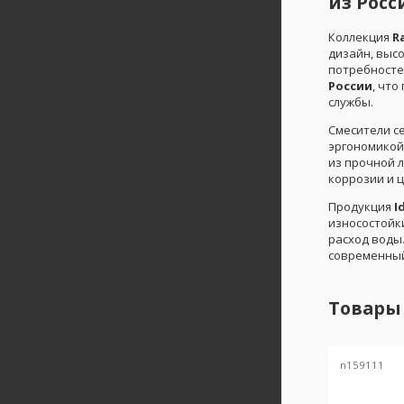
из Росс
Коллекция
R
дизайн, выс
потребносте
России
, чт
службы.
Смесители с
эргономикой
из прочной 
коррозии и 
Продукция
I
износостойк
расход воды.
современный
Товары
n159111