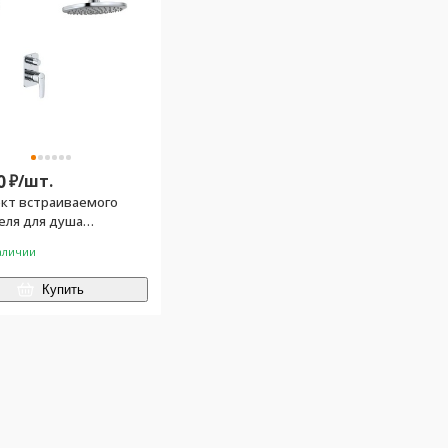
0
₽/
шт.
кт встраиваемого
еля для душа
тель с внешней и
аличии
астью, лейка, шланг,
й душ с кронштейном),
Купить
м