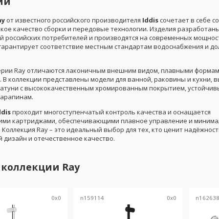
ии
ay
от известного российского производителя
Iddis
сочетает в себе 
окое качество сборки и передовые технологии. Изделия разработаны
й российских потребителей и производятся на современных мощнос
о гарантирует соответствие местным стандартам водоснабжения и до
ерии Ray отличаются лаконичным внешним видом, плавными формам
. В коллекции представлены модели для ванной, раковины и кухни,
латуни с высококачественным хромированным покрытием, устойчив
царапинам.
ddis
проходит многоступенчатый контроль качества и оснащается
ими картриджами, обеспечивающими плавное управление и миним
 Коллекция Ray – это идеальный выбор для тех, кто ценит надёжност
 дизайн и отечественное качество.
 коллекции
Ray
0
x
0
n159114
0
x
0
n16263