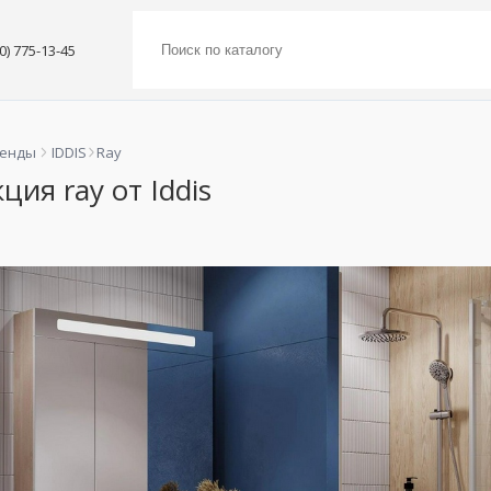
00) 775-13-45
ренды
IDDIS
Ray
ция ray от Iddis