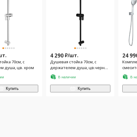
шт.
4 290
₽/
шт.
24 99
ойка 70см, с
Душевая стойка 70см, с
Компле
м душа, цв. хром
держателем душа, цв.черный
смесит
матовый
(смеси
чии
В наличии
В н
внутр.ч
верхни
Купить
Купить
цв.хро