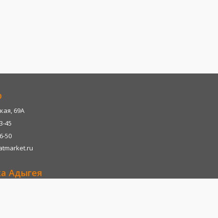
р
кая, 69А
13-45
06-50
tmarket.ru
ка Адыгея
р-н, х. Казазово, А/М М4-"ДОН" тц. Империум
13-45
06-28