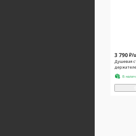
3 790
₽/
Душевая ст
держателе
В нали