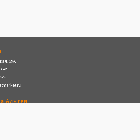
р
кая, 69А
13-45
06-50
tmarket.ru
ка Адыгея
р-н, х. Казазово, А/М М4-"ДОН" тц. Империум
13-45
06-28
tmarket.ru