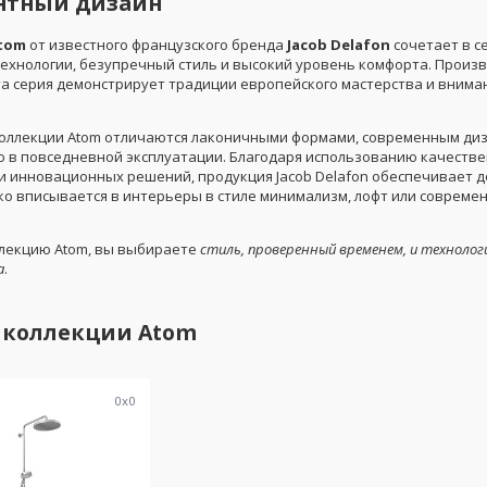
антный дизайн
tom
от известного французского бренда
Jacob Delafon
сочетает в с
ехнологии, безупречный стиль и высокий уровень комфорта. Произ
эта серия демонстрирует традиции европейского мастерства и внима
коллекции Atom отличаются лаконичными формами, современным ди
 в повседневной эксплуатации. Благодаря использованию качеств
и инновационных решений, продукция Jacob Delafon обеспечивает д
гко вписывается в интерьеры в стиле минимализм, лофт или совреме
лекцию Atom, вы выбираете
стиль, проверенный временем, и технолог
а
.
 коллекции
Atom
0
x
0