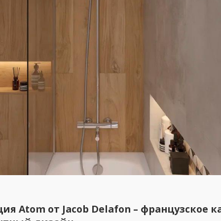
ия Atom от Jacob Delafon – французское к