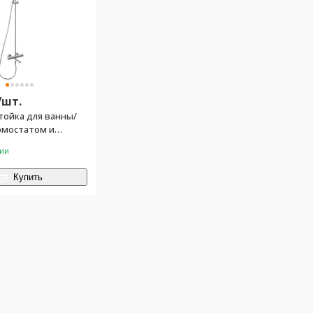
/
шт.
тойка для ванны/
рмостатом и
ручной душ+
чии
ш + шланг, цв.хром
Купить