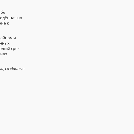
ебе
ведённая во
ние к
зайном и
енных
олгий срок
нная
ии, созданные