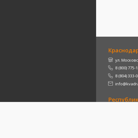
Краснода
ул. Московс
8 (800) 775-
8 (804) 333-
info@kvadra
Республи
Теучежский 
8 (800) 775-
8 (804) 333-
info@kvadra