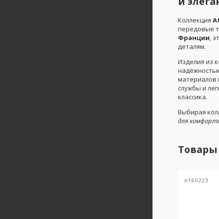
и элег
Коллекция
A
передовые т
Франции
, 
деталям.
Изделия из 
надёжностью
материалов 
службы и ле
классика.
Выбирая кол
для комфорт
Товары
n160223