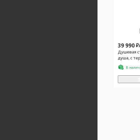
39 990
₽
Душевая с
душа, с те
изливом, 
В нали
верхний ду