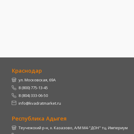
Краснодар
ул. Московская, 69А
8 (800) 775-13-45
8 (804) 333-06-50
info@kvadratmarket.ru
Республика Адыгея
Теучежский р-н, х. Казазово, А/М М4-"ДОН" тц. Империум