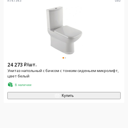
n147343
0
x
0
24 273
₽/
шт.
Унитаз напольный с бачком с тонким сиденьем микролифт,
цвет белый
В наличии
Купить