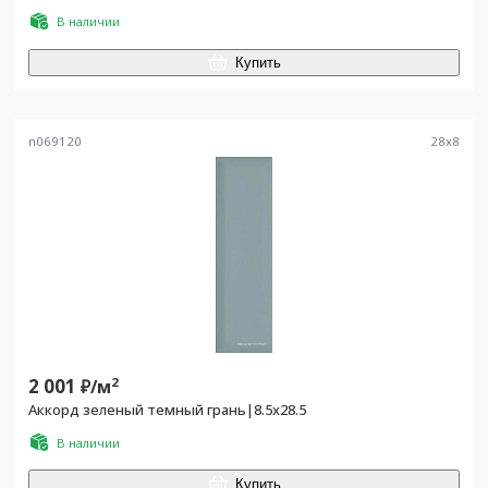
В наличии
Купить
n069120
28
x
8
2 001
2
₽/
м
Аккорд зеленый темный грань|8.5x28.5
В наличии
Купить