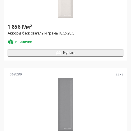
1 856
2
₽/
м
Аккорд беж светлый грань|8.5x28.5
В наличии
Купить
n068289
28
x
8