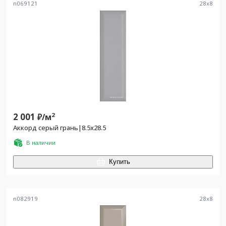
n069121
28
x
8
2 001
2
₽/
м
Аккорд серый грань|8.5x28.5
В наличии
Купить
n082919
28
x
8