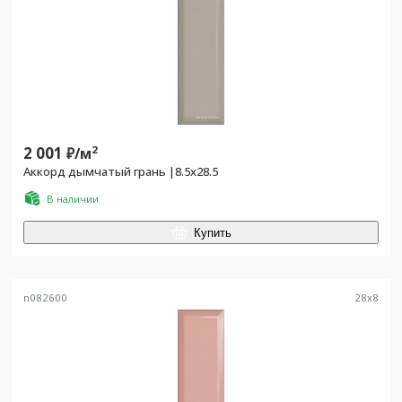
2 001
2
₽/
м
Аккорд дымчатый грань |8.5x28.5
В наличии
Купить
n082600
28
x
8