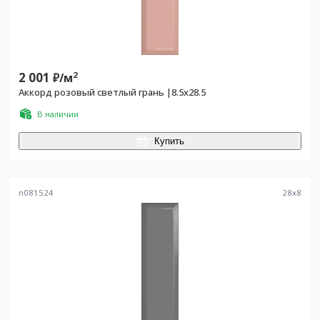
2 001
2
₽/
м
Аккорд розовый светлый грань |8.5x28.5
В наличии
Купить
n081524
28
x
8