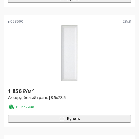
n068590
28
x
8
1 856
2
₽/
м
Аккорд белый грань|8.5x28.5
В наличии
Купить