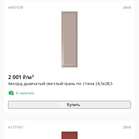
n087538
28
x
8
2 001
2
₽/
м
Аккорд дымчатый светлый грань пл. стена |8,5х28,5
В наличии
Купить
n137501
28
x
8