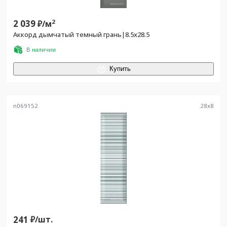
2 039
2
₽/
м
Аккорд дымчатый темный грань|8.5x28.5
В наличии
Купить
n069152
28
x
8
241
₽/
шт.