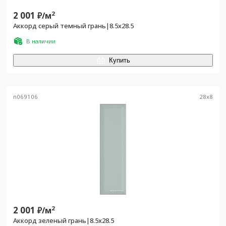
2 001
2
₽/
м
Аккорд серый темный грань|8.5x28.5
В наличии
Купить
n069106
28
x
8
2 001
2
₽/
м
Аккорд зеленый грань|8.5x28.5