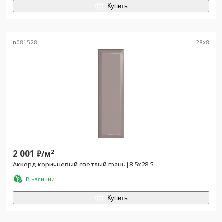
Купить
n081528
28
x
8
2 001
2
₽/
м
Аккорд коричневый светлый грань|8.5x28.5
В наличии
Купить