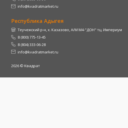
info@kvadratmarket.ru
Республика Адыгея
Теучежский р-н, х. Казазово, А/М М4-"ДОН" тц. Империум
8 (800) 775-13-45
8 (804) 333-06-28
info@kvadratmarket.ru
2026
© Квадрат