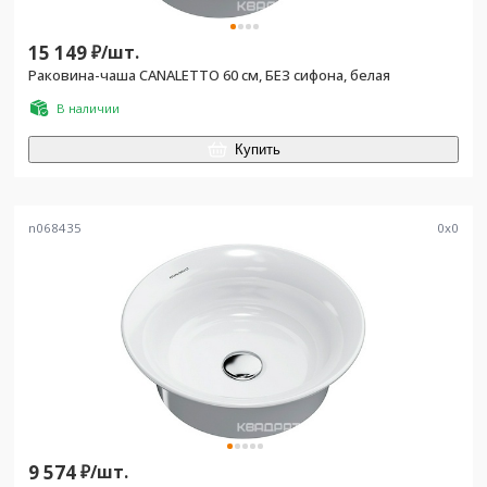
15 149
₽/
шт.
Раковина-чаша CANALETTO 60 см, БЕЗ сифона, белая
В наличии
Купить
n068435
0
x
0
9 574
₽/
шт.