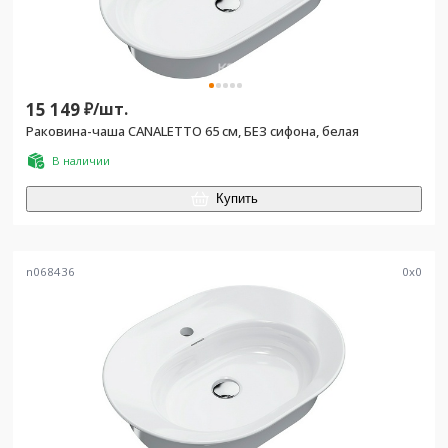
15 149
₽/
шт.
Раковина-чаша CANALETTO 65 см, БЕЗ сифона, белая
В наличии
Купить
n068436
0
x
0