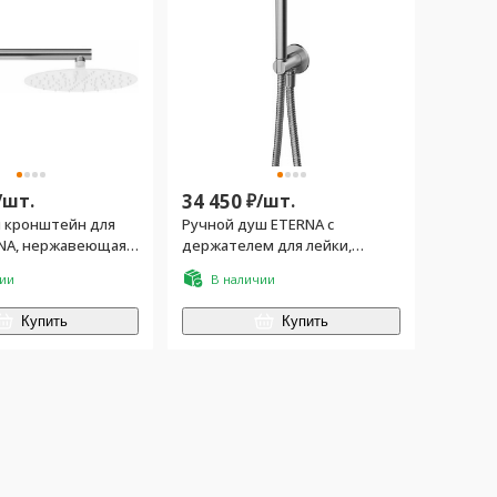
/
шт.
34 450
₽/
шт.
 кронштейн для
Ручной душ ETERNA с
NA, нержавеющая
держателем для лейки,
шлангом и выходом для
чии
В наличии
подачи воды, нержавеющая
сталь ZZ
Купить
Купить