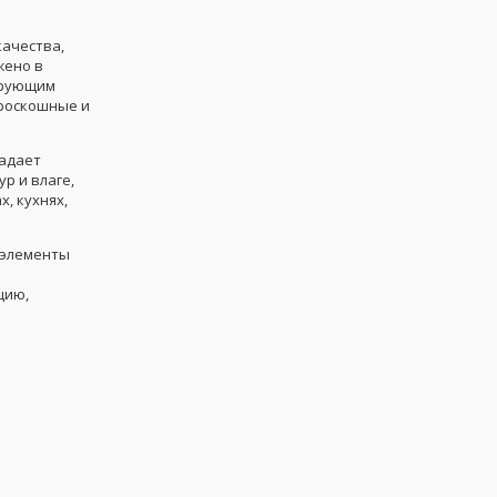
качества,
жено в
ирующим
 роскошные и
адает
р и влаге,
, кухнях,
 элементы
цию,