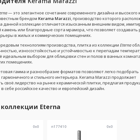
одителя
Kerama Marazzi
erna
— это элегантное сочетание современного дизайна и высокого 
звестным брендом
Kerama Marazzi
, производство которого располо
ка данной коллекции отличается изысканным внешним видом, имит
 камень или благородные сорта мрамора, что позволяет создавать
рьеры в жилых и коммерческих помещениях.
ередовым технологиям производства, плитка из коллекции
Eterna
обл
чностью, износостойкостью и устойчивостью к перепадам температу
ё идеальным выбором для облицовки стен и полов в ванных комнатах
гих помещениях.
товая гамма и разнообразие форматов позволяют легко подобрать
я гармоничного и стильного интерьера. Kerama Marazzi продолжает
ь своё лидерство на рынке керамической плитки, предлагая продук
в себе российское качество и европейский дизайн.
 коллекции
Eterna
0
x
0
n177410
0
x
0