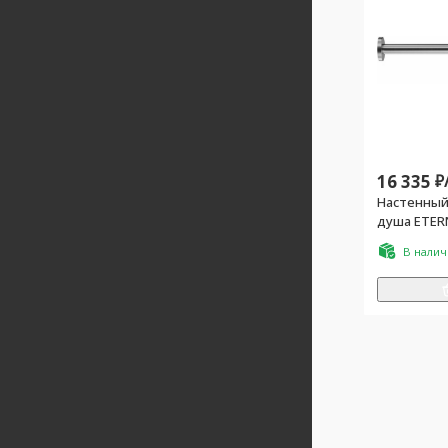
16 335
₽
Настенный
душа ETER
сталь ZZ
В нали