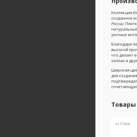
произв
Коллекция
Et
созданное и
России
. Плит
натуральный
уютные инте
Благодаря п
высокой про
что делает е
холлах и дру
Широкая цве
для создани
подтверждат
сочетающую 
Товары
n177406