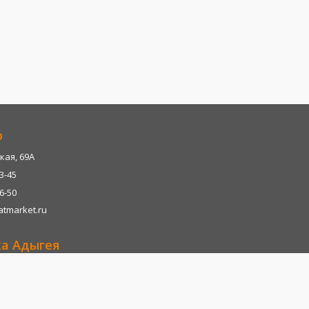
р
кая, 69А
13-45
06-50
tmarket.ru
ка Адыгея
р-н, х. Казазово, А/М М4-"ДОН" тц. Империум
13-45
06-28