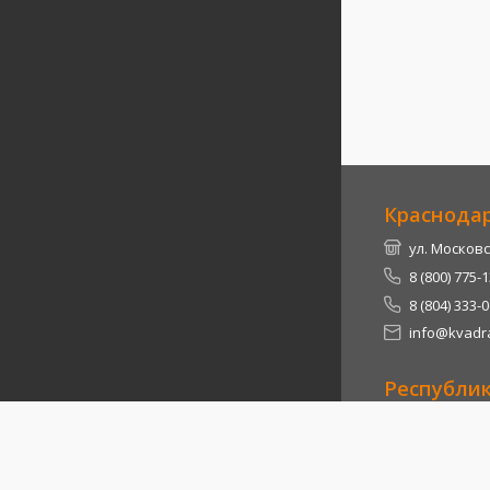
Краснода
ул. Московс
8 (800) 775-
8 (804) 333-
info@kvadra
Республи
Теучежский 
8 (800) 775-
8 (804) 333-