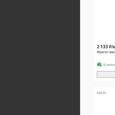
2 133
₽/
Фрегат вен
В нали
98824