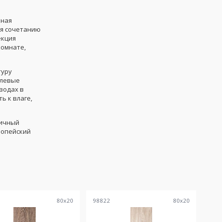
нная
ря сочетанию
екция
комнате,
туру
илевые
водах в
ь к влаге,
тичный
ропейский
80
x
20
98822
80
x
20