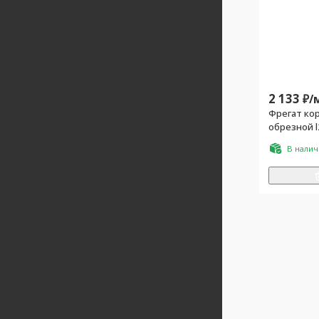
2 133
₽/
Фрегат ко
обрезной l
В нали