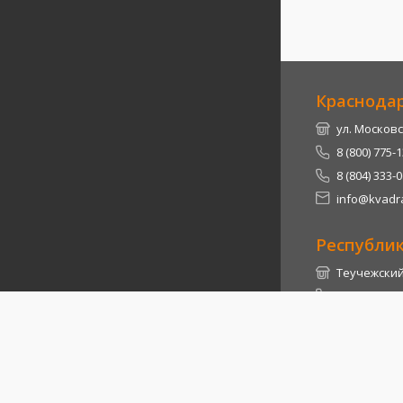
Краснода
ул. Московс
8 (800) 775-
8 (804) 333-
info@kvadra
Республи
Теучежский 
8 (800) 775-
8 (804) 333-
info@kvadra
2026
© Квадра