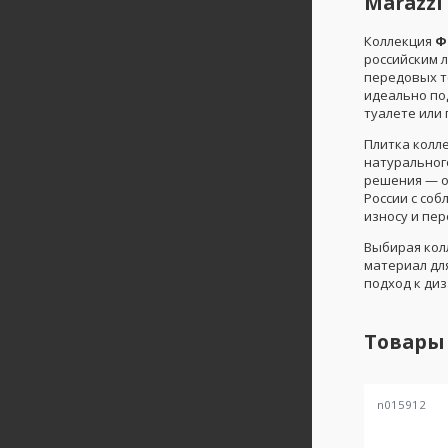
Marazzi
Коллекция
Ф
российским 
передовых т
идеально по
туалете или
Плитка колл
натурального
решения — о
России с соб
износу и пе
Выбирая ко
материал дл
подход к диз
Товары
n015912