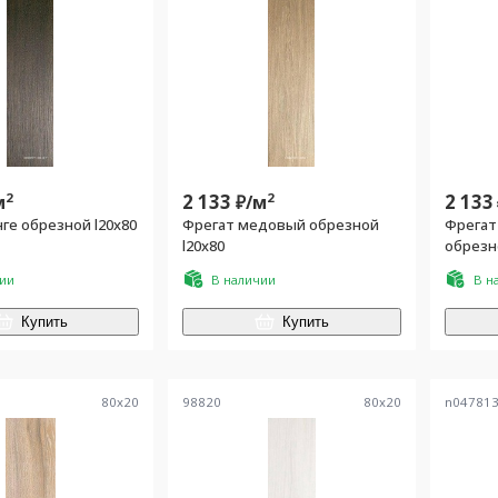
2
2 133
2
2 133
м
₽/
м
ге обрезной l20х80
Фрегат медовый обрезной
Фрегат
l20х80
обрезн
чии
В наличии
В н
Купить
Купить
80
x
20
98820
80
x
20
n04781