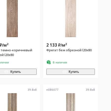
2
2 133
2
₽/
м
₽/
м
 темно-коричневый
Фрегат беж обрезной l20х80
ой l20х80
аличии
В наличии
Купить
Купить
3
39.8
x
8
n086077
39.8
x
8