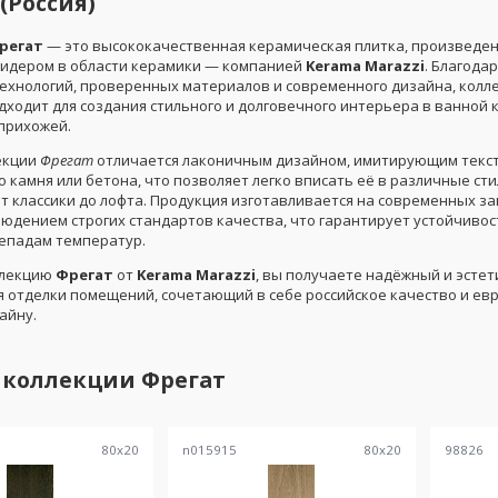
 (Россия)
регат
— это высококачественная керамическая плитка, произведе
лидером в области керамики — компанией
Kerama Marazzi
. Благода
ехнологий, проверенных материалов и современного дизайна, колл
дходит для создания стильного и долговечного интерьера в ванной 
 прихожей.
екции
Фрегат
отличается лаконичным дизайном, имитирующим текс
 камня или бетона, что позволяет легко вписать её в различные ст
т классики до лофта. Продукция изготавливается на современных за
людением строгих стандартов качества, что гарантирует устойчивост
репадам температур.
ллекцию
Фрегат
от
Kerama Marazzi
, вы получаете надёжный и эсте
я отделки помещений, сочетающий в себе российское качество и ев
айну.
 коллекции
Фрегат
80
x
20
n015915
80
x
20
98826