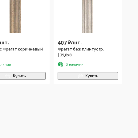
/
шт.
407
₽/
шт.
с Фрегат коричневый
Фрегат беж плинтус гр.
|39,8х8
аличии
В наличии
Купить
Купить