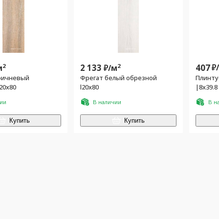
2
2 133
2
407
₽
м
₽/
м
ричневый
Фрегат белый обрезной
Плинту
20х80
l20х80
|8х39.8
чии
В наличии
В н
Купить
Купить