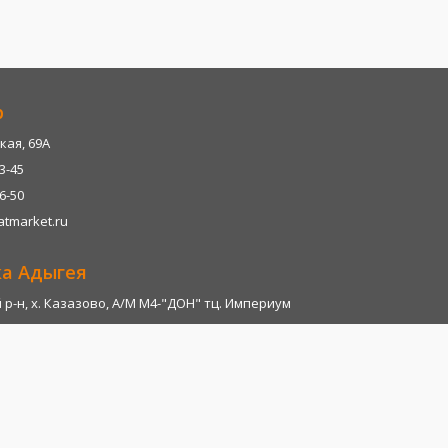
р
кая, 69А
13-45
06-50
tmarket.ru
ка Адыгея
р-н, х. Казазово, А/М М4-"ДОН" тц. Империум
13-45
06-28
tmarket.ru
т