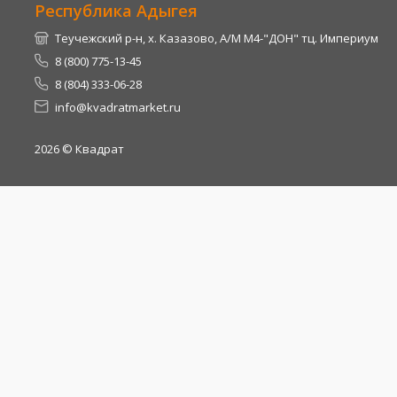
Республика Адыгея
Теучежский р-н, х. Казазово, А/М М4-"ДОН" тц. Империум
8 (800) 775-13-45
8 (804) 333-06-28
info@kvadratmarket.ru
2026
© Квадрат