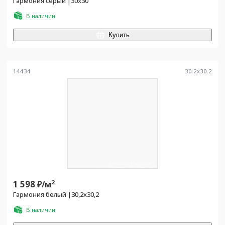
Гармония серый |30x30
В наличии
Купить
14434
30.2
x
30.2
1 598
2
₽/
м
Гармония белый |30,2x30,2
В наличии