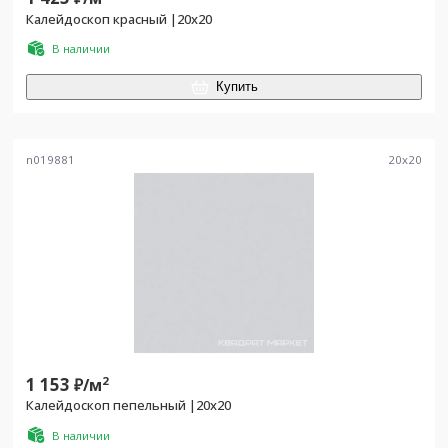
Калейдоскоп красный |20x20
В наличии
Купить
n019881
20
x
20
1 153
2
₽/
м
Калейдоскоп пепельный |20x20
В наличии