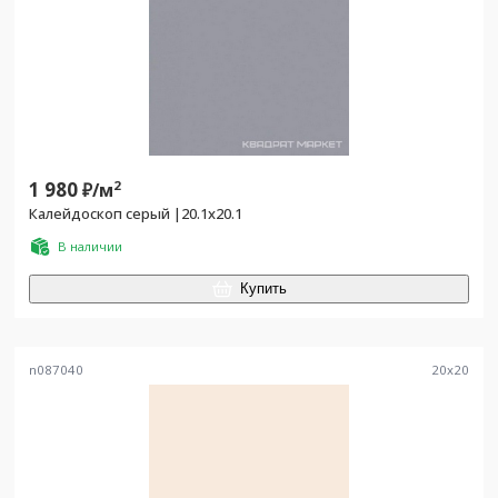
1 980
2
₽/
м
Калейдоскоп серый |20.1x20.1
В наличии
Купить
n087040
20
x
20