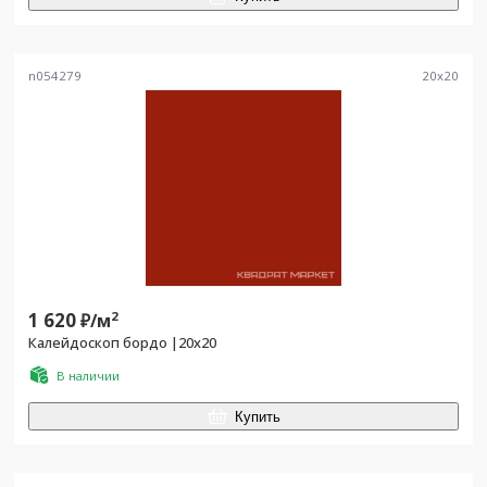
n054279
20
x
20
1 620
2
₽/
м
Калейдоскоп бордо |20х20
В наличии
Купить