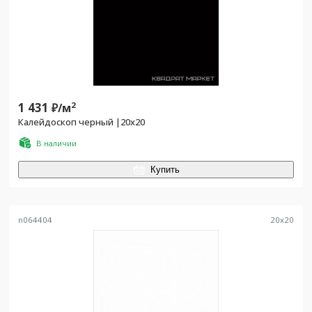
1 431
2
₽/
м
Калейдоскоп черный |20x20
В наличии
Купить
n064404
20
x
20