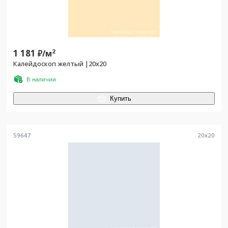
1 181
2
₽/
м
Калейдоскоп желтый |20x20
В наличии
Купить
59647
20
x
20