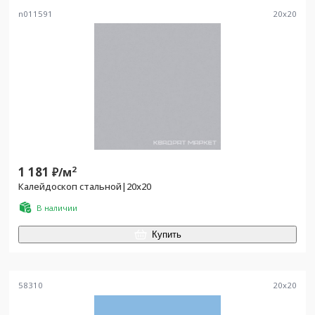
n011591
20
x
20
1 181
2
₽/
м
Калейдоскоп стальной|20x20
В наличии
Купить
58310
20
x
20