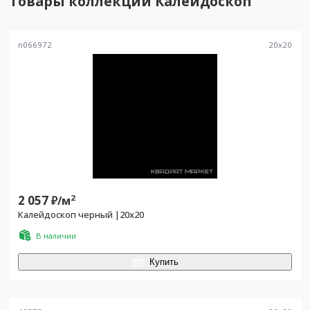
Товары коллекции
Калейдоскоп
n066972
20
x
20
2 057
2
₽/
м
Калейдоскоп черный |20x20
В наличии
Купить