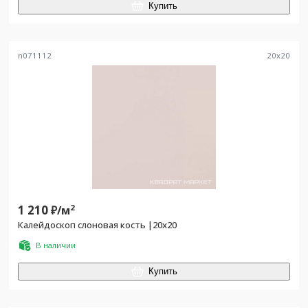
Купить
n071112
20
x
20
1 210
2
₽/
м
Калейдоскоп слоновая кость |20x20
В наличии
Купить