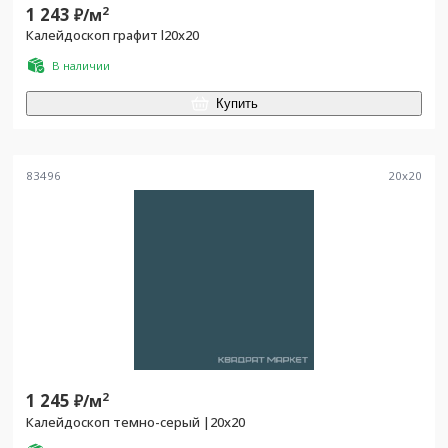
1 243
2
₽/
м
Калейдоскоп графит l20x20
В наличии
Купить
83496
20
x
20
1 245
2
₽/
м
Калейдоскоп темно-серый |20x20