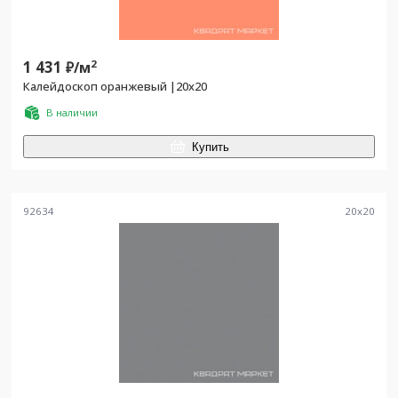
1 431
2
₽/
м
Калейдоскоп оранжевый |20x20
В наличии
Купить
92634
20
x
20