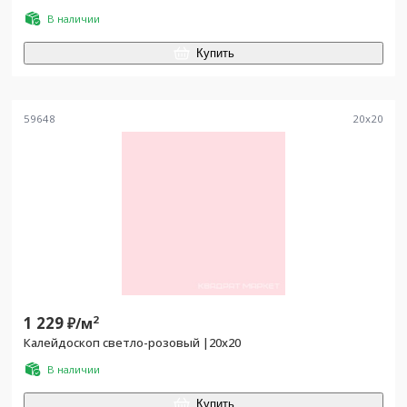
В наличии
Купить
59648
20
x
20
1 229
2
₽/
м
Калейдоскоп светло-розовый |20x20
В наличии
Купить