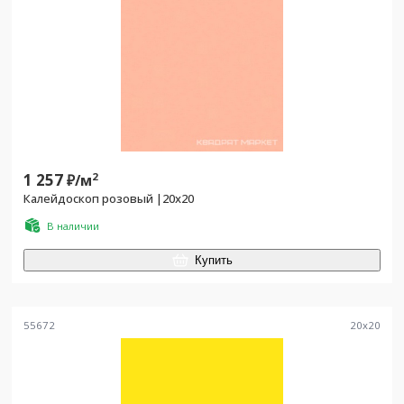
1 257
2
₽/
м
Калейдоскоп розовый |20x20
В наличии
Купить
55672
20
x
20