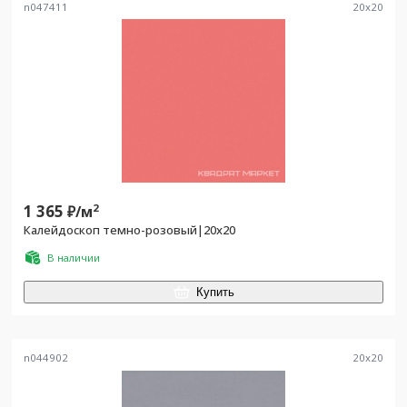
n047411
20
x
20
1 365
2
₽/
м
Калейдоскоп темно-розовый|20х20
В наличии
Купить
n044902
20
x
20