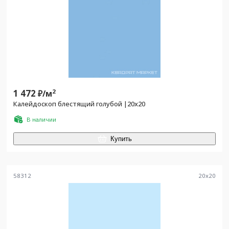
1 472
2
₽/
м
Калейдоскоп блестящий голубой |20x20
В наличии
Купить
58312
20
x
20