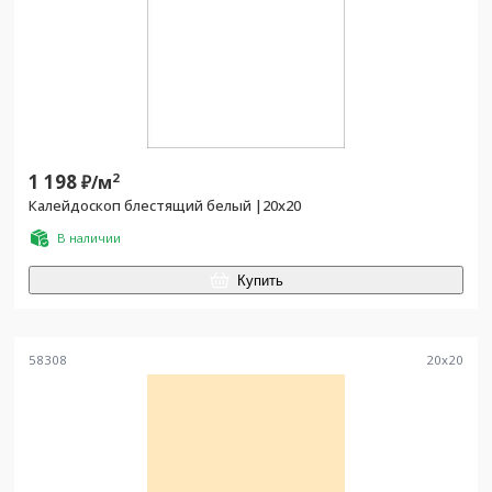
1 198
2
₽/
м
Калейдоскоп блестящий белый |20x20
В наличии
Купить
58308
20
x
20