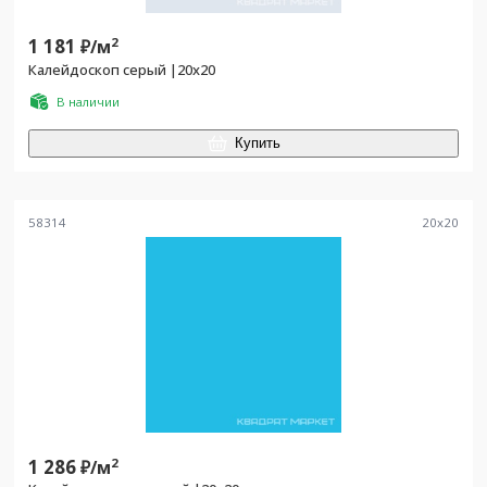
1 181
2
₽/
м
Калейдоскоп серый |20x20
В наличии
Купить
58314
20
x
20
1 286
2
₽/
м