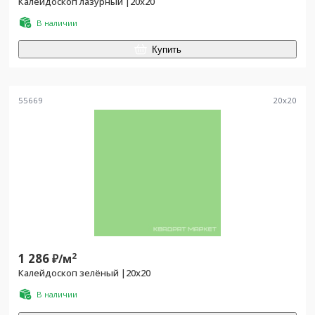
Калейдоскоп лазурный |20x20
В наличии
Купить
55669
20
x
20
1 286
2
₽/
м
Калейдоскоп зелёный |20x20
В наличии