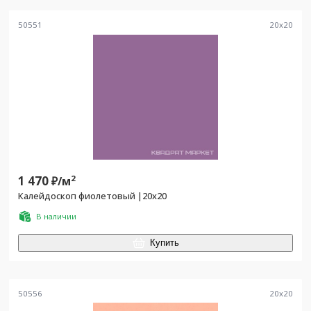
50551
20
x
20
1 470
2
₽/
м
Калейдоскоп фиолетовый |20x20
В наличии
Купить
50556
20
x
20