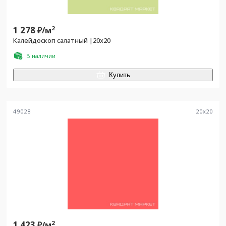
1 278
2
₽/
м
Калейдоскоп салатный |20x20
В наличии
Купить
49028
20
x
20
1 423
2
₽/
м