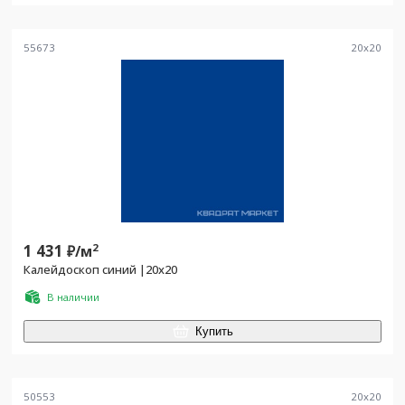
55673
20
x
20
1 431
2
₽/
м
Калейдоскоп синий |20x20
В наличии
Купить
50553
20
x
20