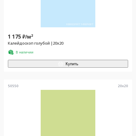
1 175
2
₽/
м
Калейдоскоп голубой |20x20
В наличии
Купить
50550
20
x
20