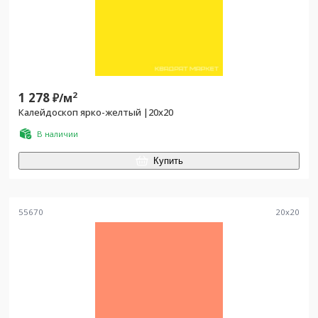
1 278
2
₽/
м
Калейдоскоп ярко-желтый |20x20
В наличии
Купить
55670
20
x
20