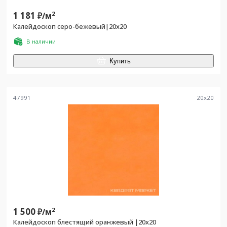
1 181
2
₽/
м
Калейдоскоп серо-бежевый|20x20
В наличии
Купить
47991
20
x
20
1 500
2
₽/
м
Калейдоскоп блестящий оранжевый |20x20