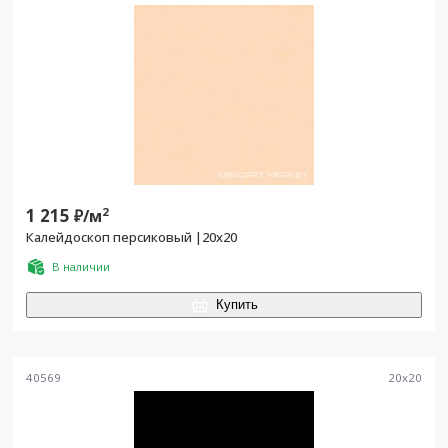
1 215
2
₽/
м
Калейдоскоп персиковый |20x20
В наличии
Купить
40569
20
x
20