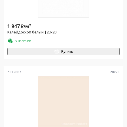
1 947
2
₽/
м
Калейдоскоп белый |20x20
В наличии
Купить
n012887
20
x
20