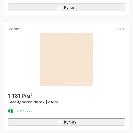
Купить
n019893
20
x
20
1 181
2
₽/
м
Калейдоскоп песок |20x20
В наличии
Купить