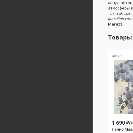
ландшафтов,
атмосферы в
так и общест
Малабар
соче
Marazzi
.
Товары
n016550
1 690
₽/
Панно Мала