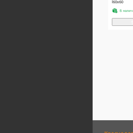
l60х60
В нали