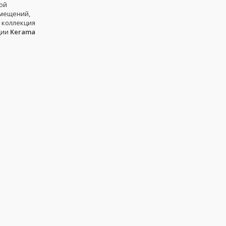
ой
омещений,
, коллекция
ции
Kerama