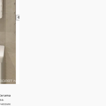
Kerama
ва.
ических