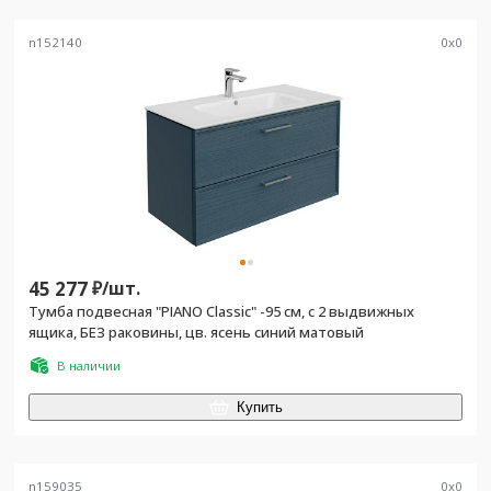
n152140
0
x
0
45 277
₽/
шт.
Тумба подвесная "PIANO Classic" -95 см, с 2 выдвижных
ящика, БЕЗ раковины, цв. ясень синий матовый
В наличии
Купить
n159035
0
x
0