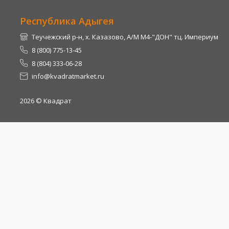
Республика Адыгея
Теучежский р-н, х. Казазово, А/М М4-"ДОН" тц. Империум
8 (800) 775-13-45
8 (804) 333-06-28
info@kvadratmarket.ru
2026
© Квадрат