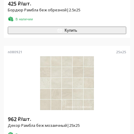
425
₽/
шт.
Бордюр Рамбла беж обрезной|2.5x25
В наличии
Купить
n080921
25
x
25
962
₽/
шт.
Декор Рамбла беж мозаичный|25x25