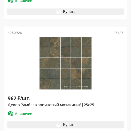
В наличии
Купить
n080926
25
x
25
962
₽/
шт.
Декор Рамбла коричневый мозаичный|25x25
В наличии
Купить