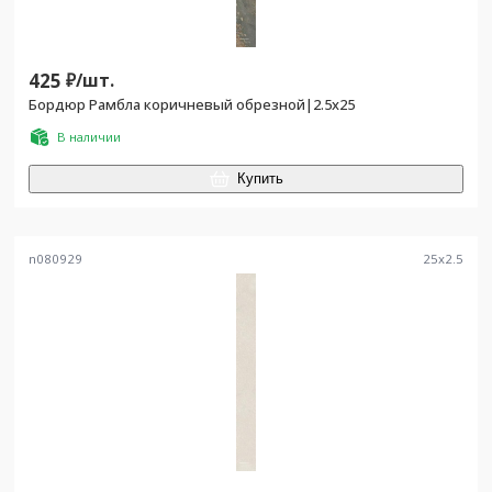
425
₽/
шт.
Бордюр Рамбла коричневый обрезной|2.5x25
В наличии
Купить
n080929
25
x
2.5