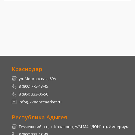
Краснодар
ул. Московская, 69А
8 (800) 775-13-45
8 (804) 333-06-50
info@kvadratmarket.ru
Республика Адыгея
Теучежский р-н, х. Казазово, А/М М4-"ДОН" тц. Империум
8 (800) 775-13-45