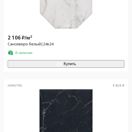
2 106
2
₽/
м
Сансеверо белый|24х24
В наличии
Купить
n046796
9.8
x
9.8