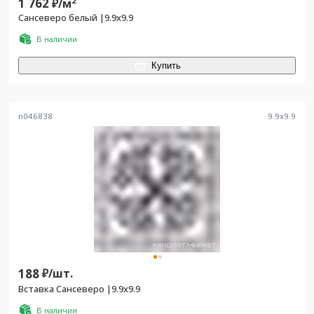
1 762
2
₽/
м
Сансеверо белый |9.9х9.9
В наличии
Купить
n046838
9.9
x
9.9
188
₽/
шт.
Вставка Сансеверо |9.9х9.9
В наличии