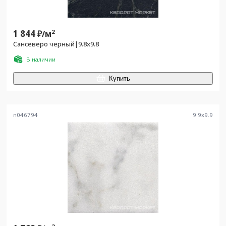
1 844
2
₽/
м
Сансеверо черный|9.8х9.8
В наличии
Купить
n046794
9.9
x
9.9