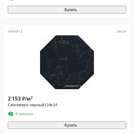
Купить
n046812
24
x
24
2 153
2
₽/
м
Сансеверо черный|24х24
В наличии
Купить