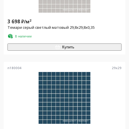
3 698
2
₽/
м
Темари серый светлый матовый 29,8x29,8x0,35
В наличии
Купить
n180004
29
x
29