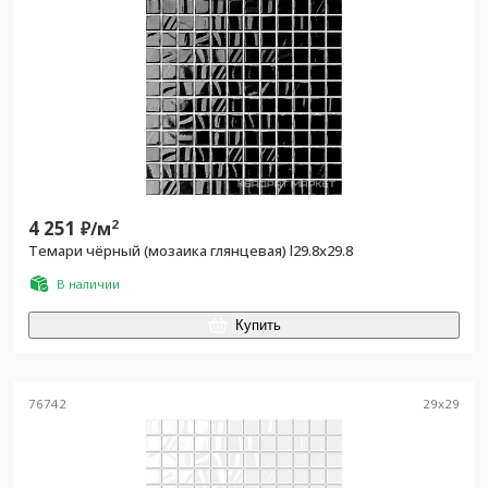
4 251
2
₽/
м
Темари чёрный (мозаика глянцевая) l29.8х29.8
В наличии
Купить
76742
29
x
29