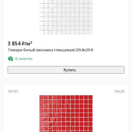
3 854
2
₽/
м
Темари белый (мозаика глянцевая) l29.8х29.8
В наличии
Купить
76743
29
x
29