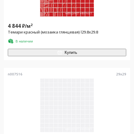
4 844
2
₽/
м
Темари красный (мозаика глянцевая) l29.8х29.8
В наличии
Купить
n007516
29
x
29