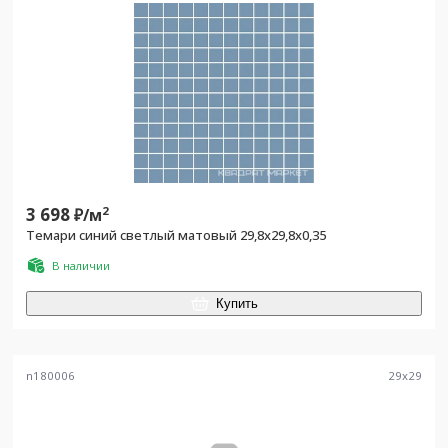
3 698
2
₽/
м
Темари синий светлый матовый 29,8x29,8x0,35
В наличии
Купить
n180006
29
x
29