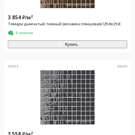
3 854
2
₽/
м
Темари дымчатый темный (мозаика глянцевая) l29.8х29.8
В наличии
Купить
93053
29
x
29
3 558
2
₽/
м