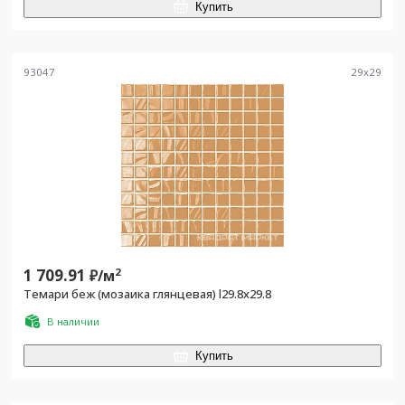
Купить
93047
29
x
29
1 709.91
2
₽/
м
Темари беж (мозаика глянцевая) l29.8х29.8
В наличии
Купить