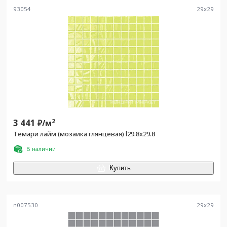
93054
29
x
29
3 441
2
₽/
м
Темари лайм (мозаика глянцевая) l29.8х29.8
В наличии
Купить
n007530
29
x
29