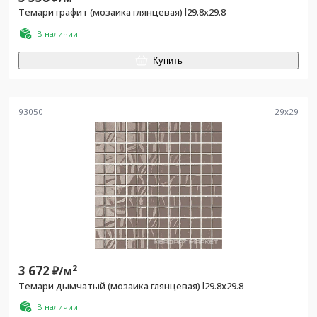
Темари графит (мозаика глянцевая) l29.8х29.8
В наличии
Купить
93050
29
x
29
3 672
2
₽/
м
Темари дымчатый (мозаика глянцевая) l29.8х29.8
В наличии