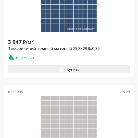
3 947
2
₽/
м
Темари синий тёмный матовый 29,8x29,8x0,35
В наличии
Купить
n180005
29
x
29