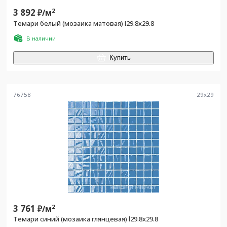
3 892
2
₽/
м
Темари белый (мозаика матовая) l29.8х29.8
В наличии
Купить
76758
29
x
29
3 761
2
₽/
м
Темари синий (мозаика глянцевая) l29.8х29.8