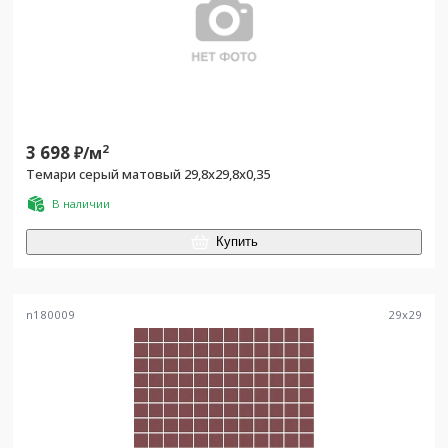
3 698
2
₽/
м
Темари серый матовый 29,8x29,8x0,35
В наличии
Купить
n180009
29
x
29