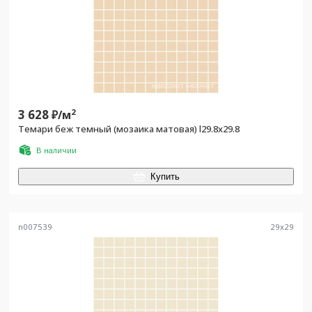
3 628
2
₽/
м
Темари беж темный (мозаика матовая) l29.8х29.8
В наличии
Купить
n007539
29
x
29