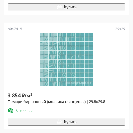
Купить
n047415
29
x
29
3 854
2
₽/
м
Темари бирюзовый (мозаика глянцевая) |29.8х29.8
В наличии
Купить