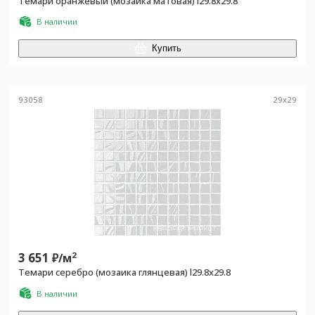
Темари оранжевый (мозаика матовая) l29.8х29.8
В наличии
Купить
93058
29
x
29
3 651
2
₽/
м
Темари серебро (мозаика глянцевая) l29.8х29.8
В наличии