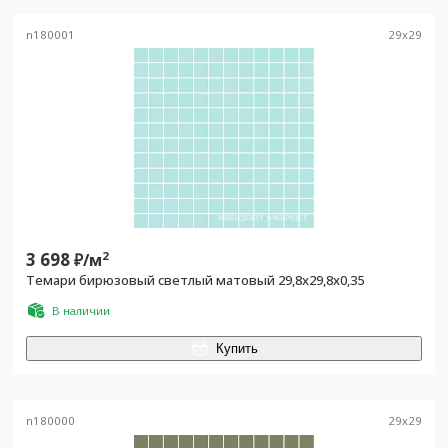
n180001
29
x
29
3 698
2
₽/
м
Темари бирюзовый светлый матовый 29,8x29,8x0,35
В наличии
Купить
n180000
29
x
29