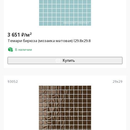
3 651
2
₽/
м
Темари бирюза (мозаика матовая) l29.8х29.8
В наличии
Купить
93052
29
x
29