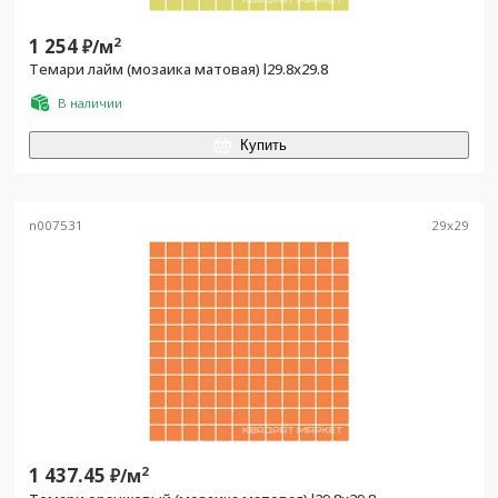
1 254
2
₽/
м
Темари лайм (мозаика матовая) l29.8х29.8
В наличии
Купить
n007531
29
x
29
1 437.45
2
₽/
м