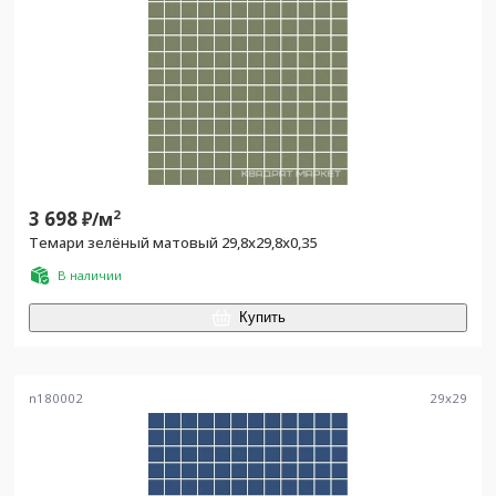
3 698
2
₽/
м
Темари зелёный матовый 29,8x29,8x0,35
В наличии
Купить
n180002
29
x
29