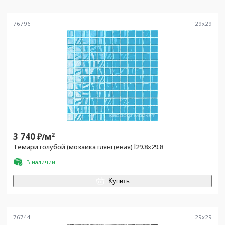
76796
29
x
29
3 740
2
₽/
м
Темари голубой (мозаика глянцевая) l29.8х29.8
В наличии
Купить
76744
29
x
29