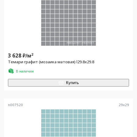
3 628
2
₽/
м
Темари графит (мозаика матовая) l29.8х29.8
В наличии
Купить
n007520
29
x
29