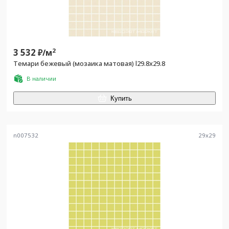
3 532
2
₽/
м
Темари бежевый (мозаика матовая) l29.8х29.8
В наличии
Купить
n007532
29
x
29