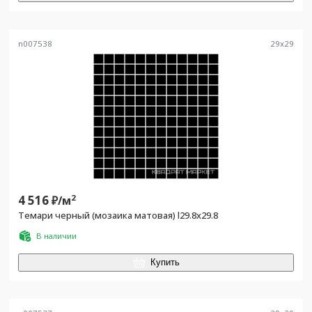
n007538
29
x
29
4 516
2
₽/
м
Темари черный (мозаика матовая) l29.8х29.8
В наличии
Купить