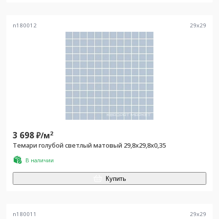
n180012
29
x
29
3 698
2
₽/
м
Темари голубой светлый матовый 29,8x29,8x0,35
В наличии
Купить
n180011
29
x
29