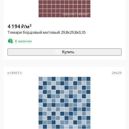
4 194
2
₽/
м
Темари бордовый матовый 29,8x29,8x0,35
В наличии
Купить
n180013
29
x
29