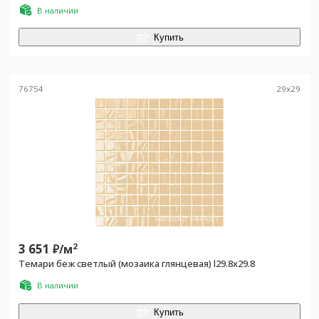
В наличии
Купить
76754
29
x
29
3 651
2
₽/
м
Темари беж светлый (мозаика глянцевая) l29.8х29.8
В наличии
Купить