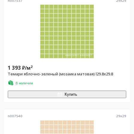
n007537
29
x
29
1 393
2
₽/
м
Темари яблочно-зеленый (мозаика матовая) l29.8х29.8
В наличии
Купить
n007540
29
x
29