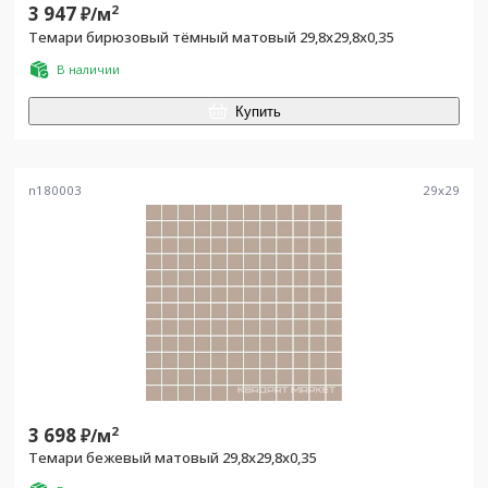
3 947
2
₽/
м
Темари бирюзовый тёмный матовый 29,8x29,8x0,35
В наличии
Купить
n180003
29
x
29
3 698
2
₽/
м
Темари бежевый матовый 29,8x29,8x0,35