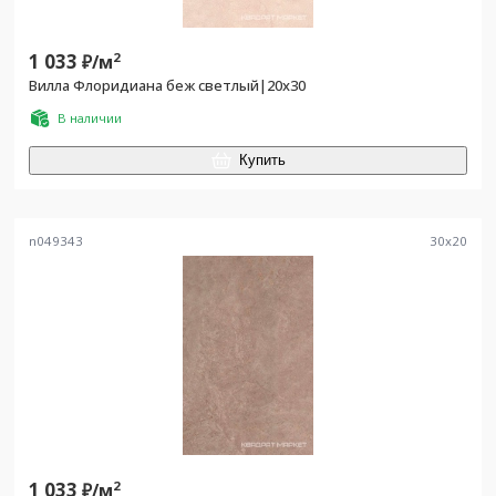
1 033
2
₽/
м
Вилла Флоридиана беж светлый|20х30
В наличии
Купить
n049343
30
x
20
1 033
2
₽/
м