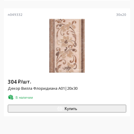
n049332
30
x
20
304
₽/
шт.
Декор Вилла Флоридиана A01|20х30
В наличии
Купить