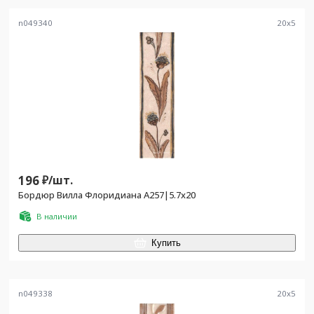
n049340
20
x
5
196
₽/
шт.
Бордюр Вилла Флоридиана А257|5.7х20
В наличии
Купить
n049338
20
x
5