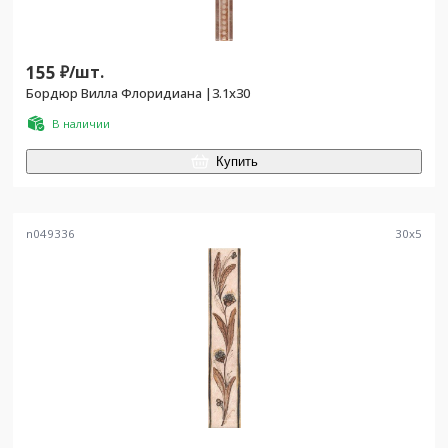
155
₽/
шт.
Бордюр Вилла Флоридиана |3.1х30
В наличии
Купить
n049336
30
x
5