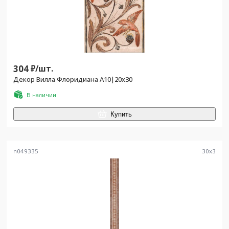
304
₽/
шт.
Декор Вилла Флоридиана A10|20х30
В наличии
Купить
n049335
30
x
3