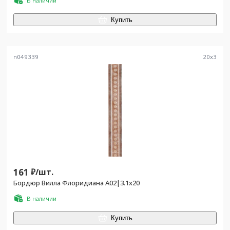
В наличии
Купить
n049339
20
x
3
161
₽/
шт.
Бордюр Вилла Флоридиана А02|3.1х20
В наличии
Купить