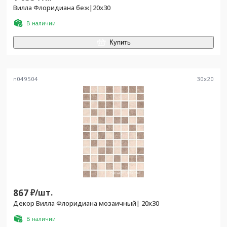
Вилла Флоридиана беж|20х30
В наличии
Купить
n049504
30
x
20
867
₽/
шт.
Декор Вилла Флоридиана мозаичный| 20х30
В наличии