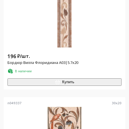
196
₽/
шт.
Бордюр Вилла Флоридиана А03|5.7х20
В наличии
Купить
n049337
30
x
20