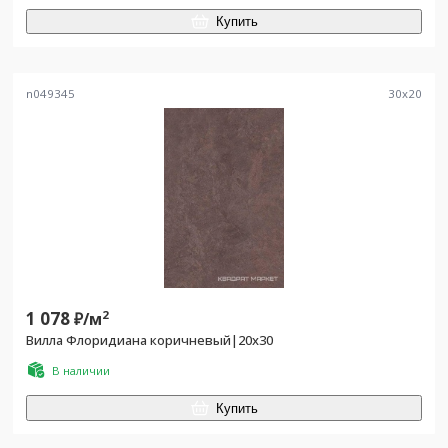
Купить
n049345
30
x
20
1 078
2
₽/
м
Вилла Флоридиана коричневый|20х30
В наличии
Купить