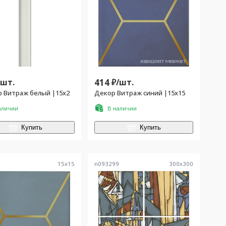
/
шт.
414
₽/
шт.
 Витраж белый |15x2
Декор Витраж синий |15x15
аличии
В наличии
Купить
Купить
6
15
x
15
n093299
300
x
300