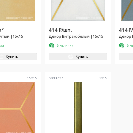
2
414
₽/
шт.
414
₽
м
лтый |15x15
Декор Витраж белый |15x15
Декор 
чии
В наличии
В н
Купить
Купить
15
x
15
n093727
2
x
15