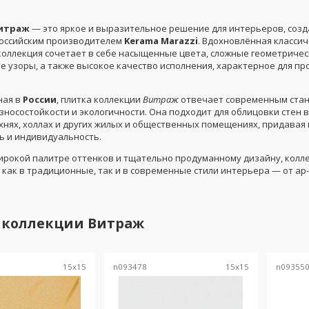
итраж
— это яркое и выразительное решение для интерьеров, соз
оссийским производителем
Kerama Marazzi
. Вдохновлённая класси
коллекция сочетает в себе насыщенные цвета, сложные геометричес
е узоры, а также высокое качество исполнения, характерное для пр
ная в
России
, плитка коллекции
Витраж
отвечает современным ста
зносостойкости и экологичности. Она подходит для облицовки стен 
ухнях, холлах и других жилых и общественных помещениях, придавая
ь и индивидуальность.
ирокой палитре оттенков и тщательно продуманному дизайну, колле
 как в традиционные, так и в современные стили интерьера — от ар
 коллекции
Витраж
15
x
15
n093478
15
x
15
n09355