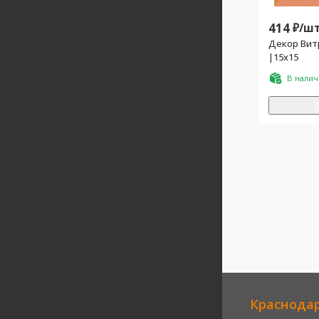
414
₽/
шт
Декор Вит
|15x15
В нали
Краснода