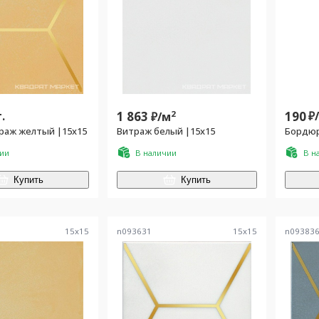
.
1 863
2
190
₽
₽/
м
раж желтый |15x15
Витраж белый |15x15
Бордюр
чии
В наличии
В н
Купить
Купить
15
x
15
n093631
15
x
15
n09383