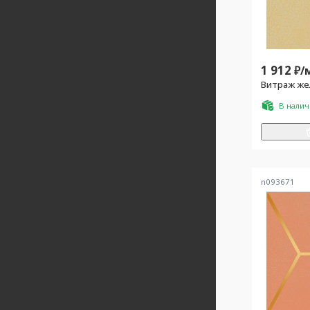
1 912
₽/
Витраж же
В нали
n093671