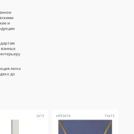
данное
ческими
кие и
одукции
ндартам
в ванных
 интерьеру
кция легко
-деко до
0
2
x
15
n093614
15
x
15