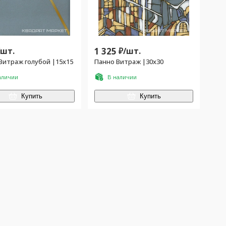
/
шт.
1 325
₽/
шт.
Витраж голубой |15x15
Панно Витраж |30x30
аличии
В наличии
Купить
Купить