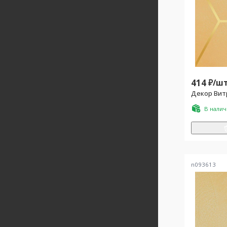
414
₽/
шт
Декор Вит
В нали
n093613