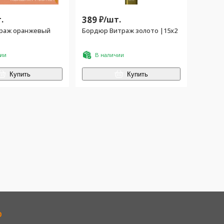
.
389
₽/
шт.
раж оранжевый
Бордюр Витраж золото |15x2
чии
В наличии
Купить
Купить
р