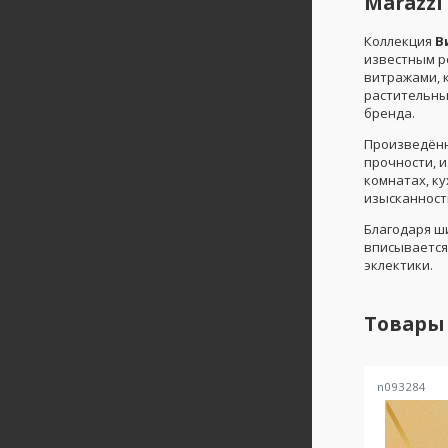
Marazzi
Коллекция
В
известным р
витражами, 
растительны
бренда.
Произведён
прочности, и
комнатах, к
изысканност
Благодаря ш
вписывается
эклектики.
Товары
n093284