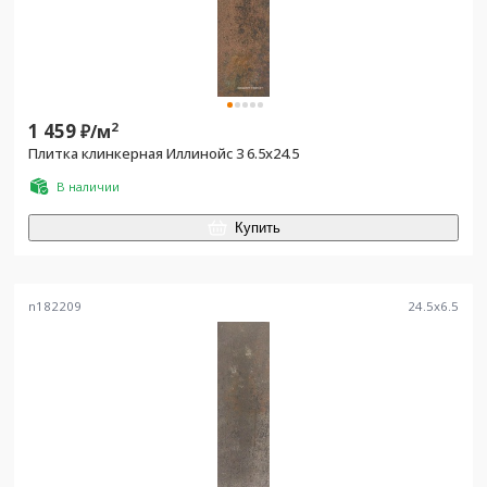
1 459
2
₽/
м
Плитка клинкерная Иллинойс 3 6.5х24.5
В наличии
Купить
n182209
24.5
x
6.5