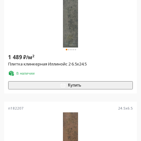
1 489
2
₽/
м
Плитка клинкерная Иллинойс 2 6.5х24.5
В наличии
Купить
n182207
24.5
x
6.5