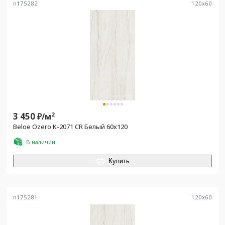
n175282
120
x
60
3 450
2
₽/
м
Beloe Ozero K-2071 CR Белый 60х120
В наличии
Купить
n175281
120
x
60