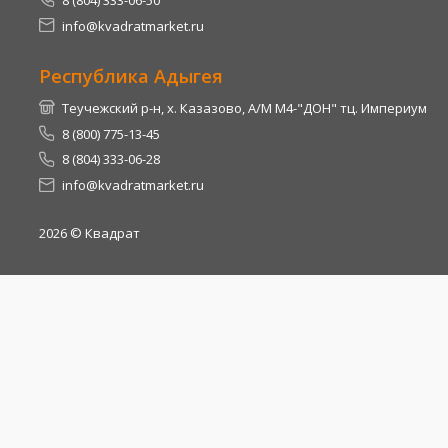
info@kvadratmarket.ru
Республика Адыгея
Теучежский р-н, х. Казазово, А/М М4-"ДОН" тц. Империум
8 (800) 775-13-45
8 (804) 333-06-28
info@kvadratmarket.ru
2026
© Квадрат