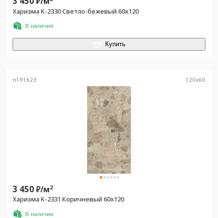
3 450
₽/
м
Харизма K-2330 Cветло-бежевый 60x120
В наличии
Купить
n191623
120
x
60
3 450
2
₽/
м
Харизма K-2331 Коричневый 60x120
В наличии