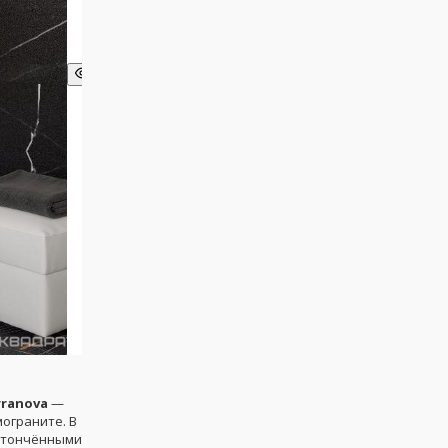
rranova
—
ограните. В
утончёнными