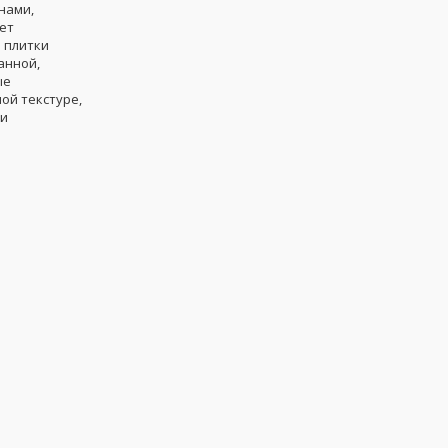
нами,
ет
 плитки
анной,
ые
ой текстуре,
 и