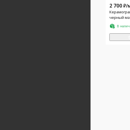
2 700
₽/
Керамогра
черный ма
В нали