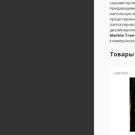
серыми про
придающими 
напольную и
представлен
лаппатирова
дизайнерски
Marble Tren
коммерчески
Товары
n087890