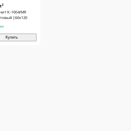
2
м
нит K-1004/MR
товый |60х120
чии
Купить