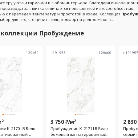
осферу уюта и гармонии в любом интерьере. Благодаря инновацион
 производства, плитка отличается повышенной износостойкостью,
ью к перепадам температур и простотой в уходе. Коллекция
Пробуж
бор для тех, кто ценит стиль, комфорт и долговечность.
 коллекции
Пробуждение
120
x
60
n191956
120
x
60
n19195
2
3 750
2
2 830
м
₽/
м
е K-2170 LR Бело-
Пробуждение K-2171 LR Бело-
Пробужде
патированный
бежевый лаппатированный
серый 