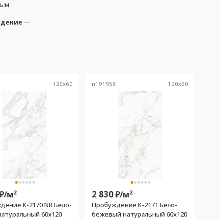
ным
дение
—
7
120
x
60
n191958
120
x
60
2
2 830
2
₽/
м
₽/
м
ние K-2170 NR Бело-
Пробуждение K-2171 Бело-
натуральный 60x120
бежевый натуральный 60x120