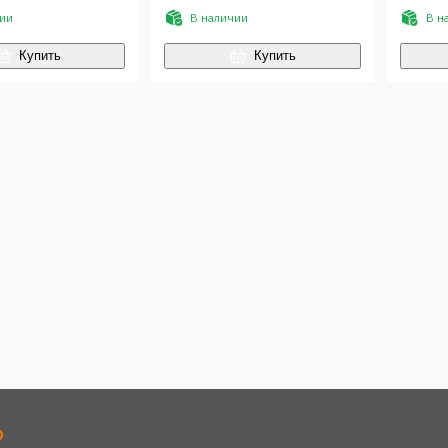
60x120
чии
В наличии
В н
Купить
Купить
р