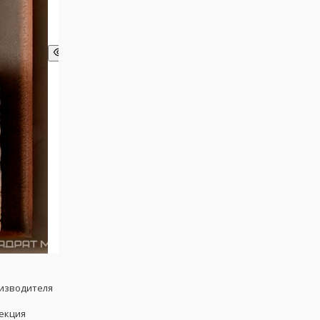
оизводителя
екция