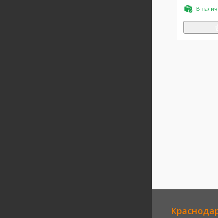
60x120
В нали
Краснода