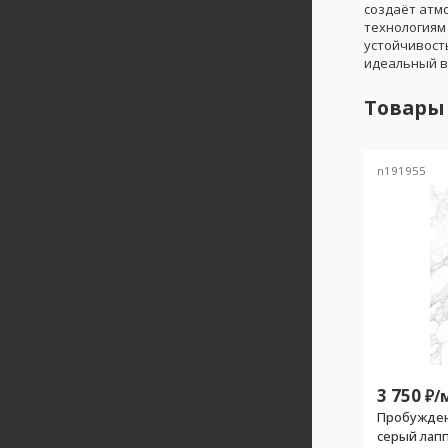
создаёт атм
технологиям
устойчивост
идеальный вы
Товары
n191955
3 750
₽/
Пробуждени
серый лап