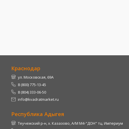
Краснодар
ул. Московская, 69А
8 (800) 775-13-45
8 (804) 333-06-50
info@kvadratmarket.ru
Республика Адыгея
Теучежский р-н, х. Казазово, А/М М4-"ДОН" тц. Империум