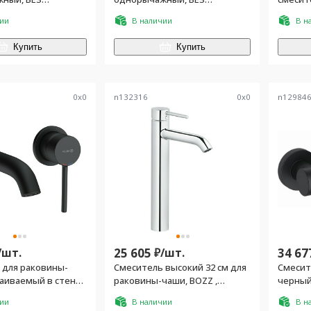
 хром
душ.гарн., хром
(смеси
чии
В наличии
В н
встраив
верхни
Купить
Купить
цв.хро
0
x
0
n132316
0
x
0
n12984
/
шт.
25 605
₽/
шт.
34 67
 для раковины-
Смеситель высокий 32 см для
Смесит
раиваемый в стену
раковины-чаши, BOZZ ,
черный
нутр.арт.38243 ),
цв.хром,
чии
В наличии
В н
й матовый