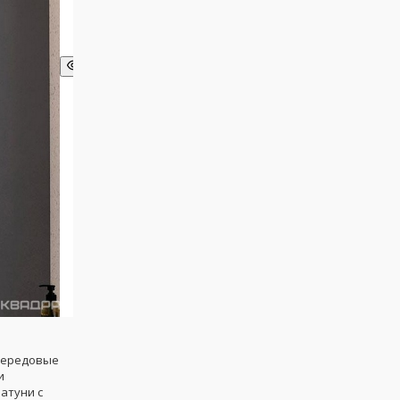
передовые
и
атуни с