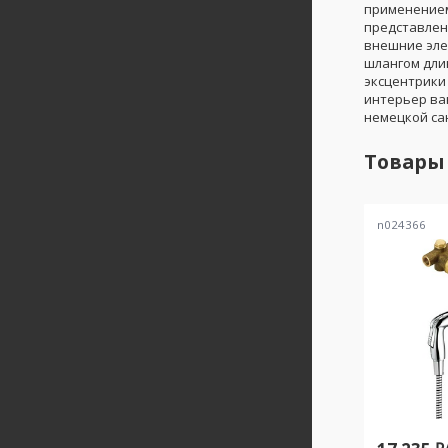
применением
представлен
внешние эле
шлангом дли
эксцентрики
интерьер ва
немецкой са
Товары
n024366