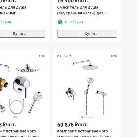
0
₽/
шт.
15 300
₽/
шт.
ель для душа
Смеситель для душа
чажный,
(внутренняя часть) для
ваемый в стену, без
скрытого монтажа
аличии
В наличии
асти (арт.38826), хром
Купить
Купить
7
0
x
0
n106775
0
x
0
3
₽/
шт.
60 876
₽/
шт.
кт встраиваемого
Комплект встраиваемого
еля для ванны/душа
смесителя для ванны/душа