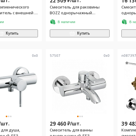
/
шт.
22 509
₽/
шт.
16 13
гигиенического
Смеситель для раковины
Смесит
ситель с внешней и
BOZZ однорычажный
одноры
стью, лейка, шланг
встраив. в стену на 2
встраи
чии
В наличии
В н
онштейн с подводом
отверстия, внеш.часть (БЕЗ
внутр.ч
 (цв.хром), BOZZ
внутр.арт.38243 )
Купить
Купить
0
x
0
57507
0
x
0
n08739
/
шт.
29 460
₽/
шт.
39 48
 для душа,
Смеситель для ванны
Компле
ный, БЕЗ
однорычажный, БЕЗ
смесит