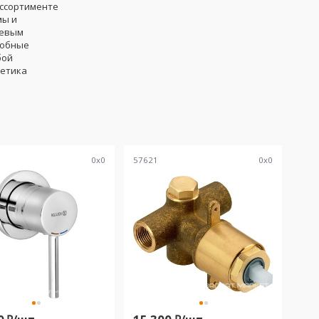
ассортименте
мы и
шевым
добные
бой
тетика
0
x
0
57621
0
x
0