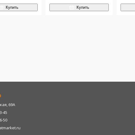
Купить
Купить
р
кая, 69А
13-45
06-50
tmarket.ru