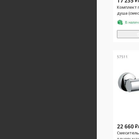
17 235
₽
Комплект 
душа (сме
встраив.ча
В нали
1.25м, кр
воды 1/2),
Kludi
57511
22 660
₽
Смеситель
однорычаж