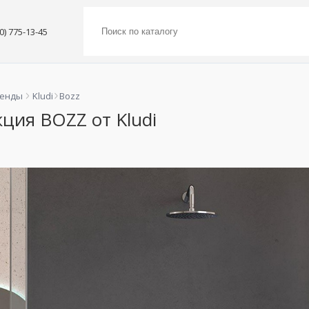
00) 775-13-45
ренды
Kludi
Bozz
ция BOZZ от Kludi