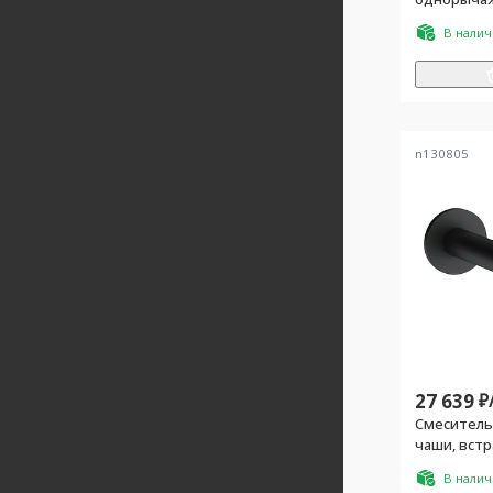
душ.гарн.,
В нали
n130805
27 639
₽
Смеситель
чаши, вст
BOZZ (БЕЗ в
В нали
цв. черны