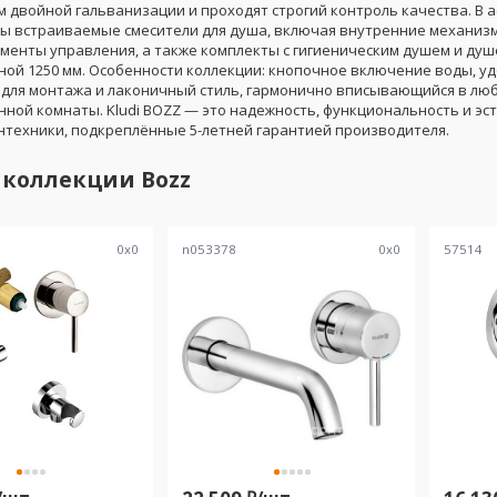
 двойной гальванизации и проходят строгий контроль качества. В 
ы встраиваемые смесители для душа, включая внутренние механиз
менты управления, а также комплекты с гигиеническим душем и ду
ной 1250 мм. Особенности коллекции: кнопочное включение воды, у
 для монтажа и лаконичный стиль, гармонично вписывающийся в лю
нной комнаты. Kludi BOZZ — это надежность, функциональность и эс
нтехники, подкреплённые 5-летней гарантией производителя.
 коллекции
Bozz
0
x
0
n053378
0
x
0
57514