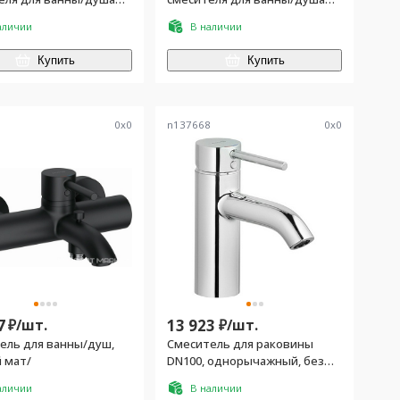
тель с внешней и
(смеситель с внешней и
аличии
В наличии
.частью, лейка, шланг,
встраив.частью, лейка, шланг,
й душ с кронштейном),
верхний душ с кронштейном,
Купить
Купить
м
излив), цв.хром
6
0
x
0
n137668
0
x
0
7
₽/
шт.
13 923
₽/
шт.
ель для ванны/душ,
Смеситель для раковины
 мат/
DN100, однорычажный, без
донного клапана, хром
аличии
В наличии