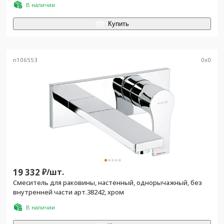
В наличии
Купить
n106553
0
x
0
19 332
₽/
шт.
Смеситель для раковины, настенный, однорычажный, без
внутренней части арт.38242, хром
В наличии