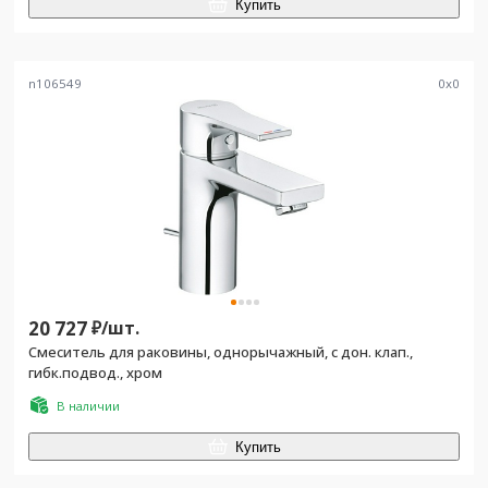
Купить
n106549
0
x
0
20 727
₽/
шт.
Смеситель для раковины, однорычажный, с дон. клап.,
гибк.подвод., хром
В наличии
Купить