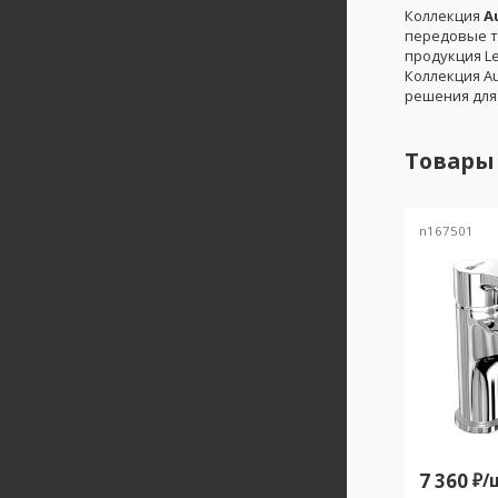
Коллекция
A
передовые т
продукция L
Коллекция A
решения для
Товары
n167501
7 360
₽/