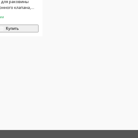
 для раковины
донного клапана,
чии
Купить