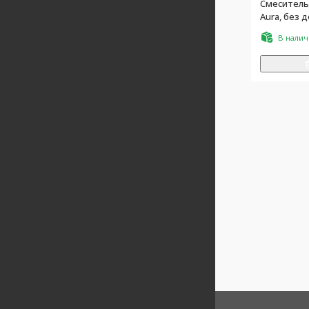
Смеситель
Aura, без 
хром, ZZ
В нали