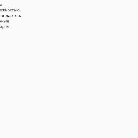
и
дежностью,
тандартов.
енные
идом.