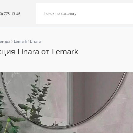
00) 775-13-45
ренды
Lemark
Linara
ция Linara от Lemark