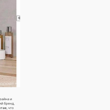
зайна и
ий бренд,
итае
, что