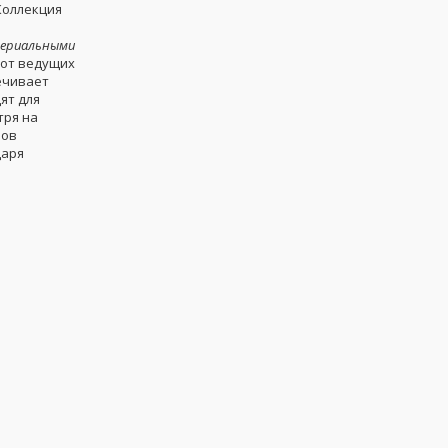
Коллекция
ериальными
 от ведущих
ечивает
ят для
тря на
ров
даря