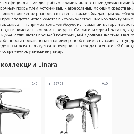
тся официальными дистрибьюторами и импортными документами. 
прочным покрытием, устойчивым к агрессивным моющим средствам,
ющим появление разводов и пятен, а также обладающим
антибакт
 В производстве используются высококачественные комплектующие
ставщиков — например,
аэратор Neoperl
из Германии, который обесп
 воды и помогает экономить ресурсы. Смесители серии Linara подход
а кухне, отличаются прочной конструкцией и долговечностью. Несмо
собенности подключения (например, необходимость замены штуце
модель
LM0405C
пользуется популярностью среди покупателей благо
и современному внешнему виду.
 коллекции
Linara
0
x
0
n132739
0
x
0