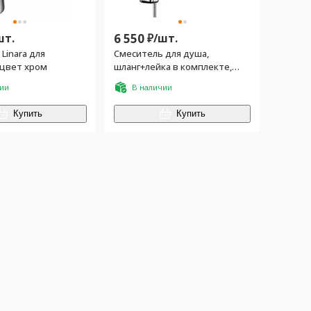
шт.
6 550
₽/
шт.
Linara для
Смеситель для душа,
 цвет хром
шланг+лейка в комплекте,
хром
чии
В наличии
Купить
Купить