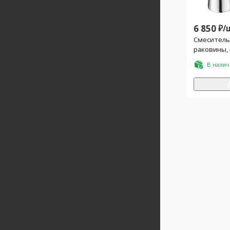
6 850
₽/
Смеситель 
раковины,
В нали