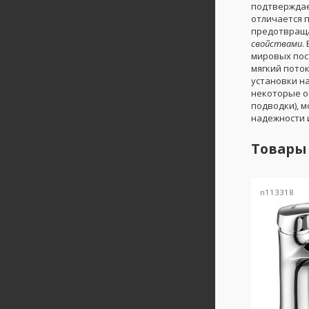
подтверждае
отличается 
предотвраща
свойствами
.
мировых по
мягкий поток
установки н
некоторые о
подводки), 
надежности 
Товары
n113318