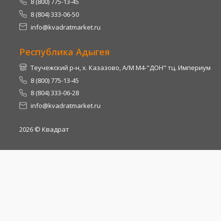
8 (800) 775-13-45
8 (804) 333-06-50
info@kvadratmarket.ru
Республика Адыгея
Теучежский р-н, х. Казазово, А/М М4-"ДОН" тц. Империум
8 (800) 775-13-45
8 (804) 333-06-28
info@kvadratmarket.ru
2026
© Квадрат