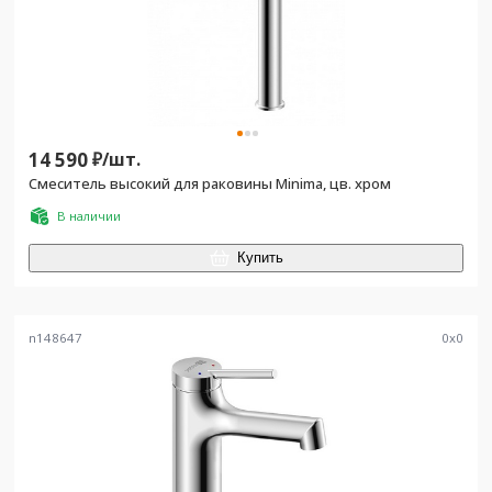
14 590
₽/
шт.
Смеситель высокий для раковины Minima, цв. хром
В наличии
Купить
n148647
0
x
0