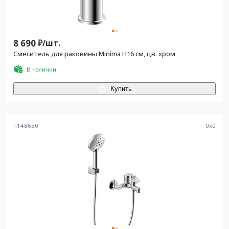
8 690
₽/
шт.
Смеситель для раковины Minima H16 см, цв. хром
В наличии
Купить
n148650
0
x
0