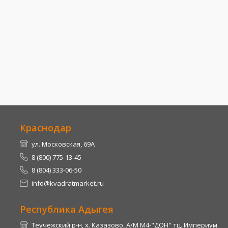
Краснодар
ул. Московская, 69А
8 (800) 775-13-45
8 (804) 333-06-50
info@kvadratmarket.ru
Республика Адыгея
Теучежский р-н, х. Казазово, А/М М4-"ДОН" тц. Империум