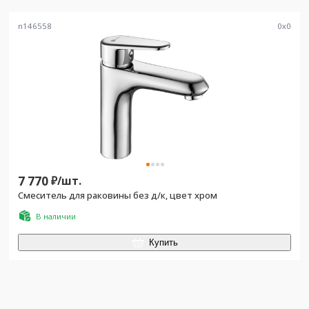
n146558
0
x
0
7 770
₽/
шт.
Смеситель для раковины без д/к, цвет хром
В наличии
Купить