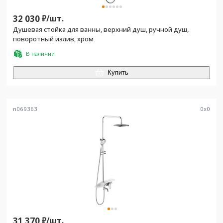
32 030
₽/
шт.
Душевая стойка для ванны, верхний душ, ручной душ,
поворотный излив, хром
В наличии
Купить
n069363
0
x
0
31 370
₽/
шт.