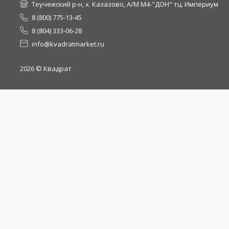
Теучежский р-н, х. Казазово, А/М М4-"ДОН" тц. Империум
8 (800) 775-13-45
8 (804) 333-06-28
info@kvadratmarket.ru
2026
© Квадрат