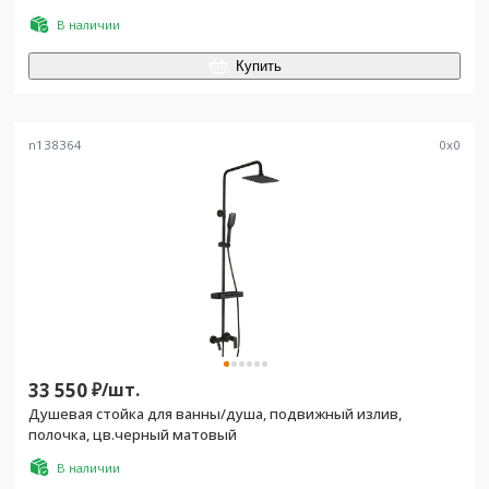
В наличии
Купить
n138364
0
x
0
33 550
₽/
шт.
Душевая стойка для ванны/душа, подвижный излив,
полочка, цв.черный матовый
В наличии