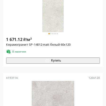
1 671.12
2
₽/
м
Керамогранит SP-14012 matt белый 60х120
В наличии
Купить
n193114
120
x
120