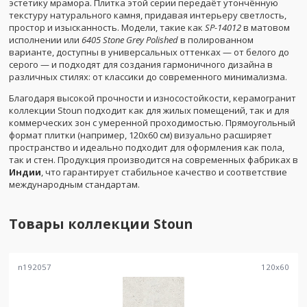
эстетику мрамора. Плитка этой серии передаёт утончённую
текстуру натурального камня, придавая интерьеру светлость,
простор и изысканность. Модели, такие как
SP-14012
в матовом
исполнении или
6405 Stone Grey Polished
в полированном
варианте, доступны в универсальных оттенках — от белого до
серого — и подходят для создания гармоничного дизайна в
различных стилях: от классики до современного минимализма.
Благодаря высокой прочности и износостойкости, керамогранит
коллекции Stoun подходит как для жилых помещений, так и для
коммерческих зон с умеренной проходимостью. Прямоугольный
формат плитки (например, 120x60 см) визуально расширяет
пространство и идеально подходит для оформления как пола,
так и стен. Продукция производится на современных фабриках в
Индии
, что гарантирует стабильное качество и соответствие
международным стандартам.
Товары коллекции
Stoun
n192057
120
x
60