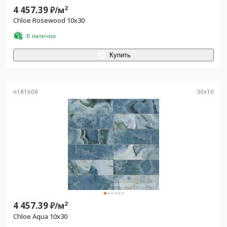
4 457.39
2
₽/
м
Chloe Rosewood 10x30
В наличии
Купить
n181608
30
x
10
4 457.39
2
₽/
м
Chloe Aqua 10x30