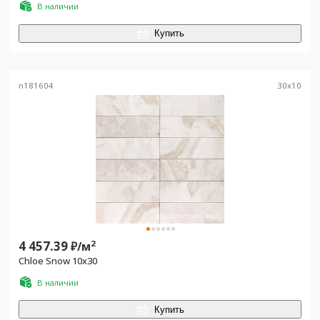
В наличии
Купить
n181604
30
x
10
4 457.39
2
₽/
м
Chloe Snow 10x30
В наличии
Купить