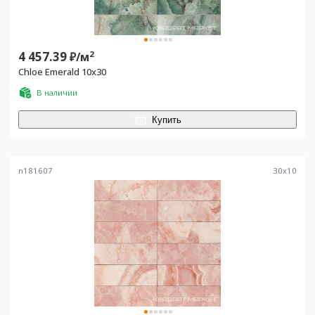
4 457.39
2
₽/
м
Chloe Emerald 10x30
В наличии
Купить
n181607
30
x
10