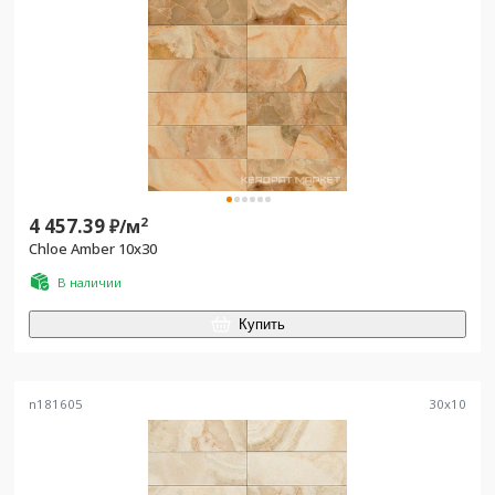
4 457.39
2
₽/
м
Chloe Amber 10x30
В наличии
Купить
n181605
30
x
10