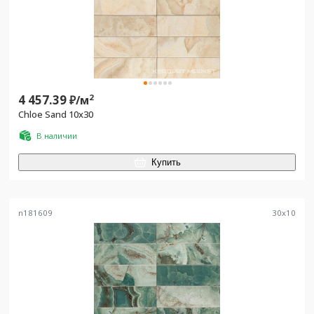
4 457.39
2
₽/
м
Chloe Sand 10x30
В наличии
Купить
n181609
30
x
10